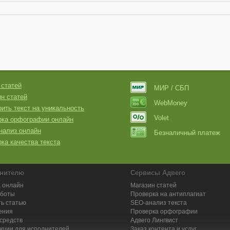
 статей
МИР / СБП
н статей
WebMoney
ить текст на уникальность
Volet
рка орфографии онлайн
нализ онлайн
Безналичный платеж
ка качества текста
нителю
Сервисы Адвего
 онлайн
Магазин статей
аботы
Проверка на антиплагиат
ь статью
SEO-анализ текста
ения
Проверка орфографии
средств
Адвего
Лингвист
кции для исполнителей
Заказ контента и услуг