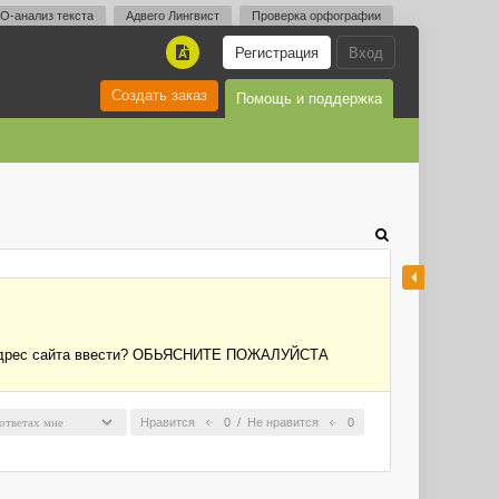
O-анализ текста
Адвего Лингвист
Проверка орфографии
Регистрация
Вход
A
Создать заказ
Помощь и поддержка
 то Адрес сайта ввести? ОБЬЯСНИТЕ ПОЖАЛУЙСТА
Нравится
0
/
Не нравится
0