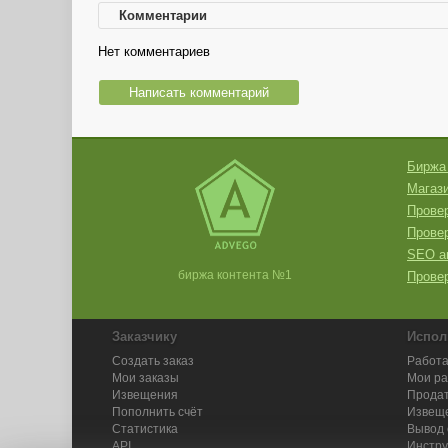
Комментарии
Нет комментариев
Написать комментарий
Биржа
Магази
Провер
Прове
SEO а
биржа контента №1
Провер
Заказчику
Испол
Создать заказ
Работа
Мои заказы
Мои р
Извещения
Продат
Пополнить счёт
Извещ
Статистика
Вывод 
API
Инстру