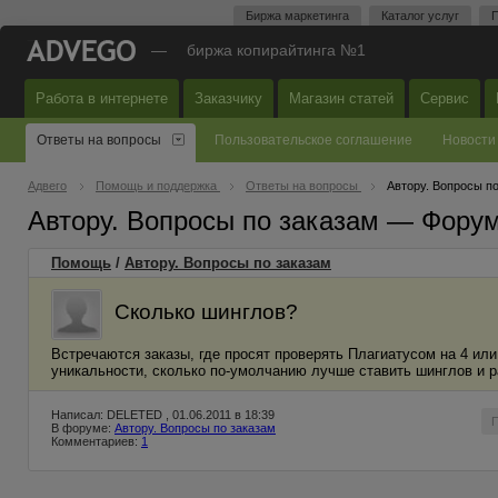
Биржа маркетинга
Каталог услуг
П
—
биржа копирайтинга №1
Работа в интернете
Заказчику
Магазин статей
Сервис
Ответы на вопросы
Пользовательское соглашение
Новости
Адвего
Помощь и поддержка
Ответы на вопросы
Автору. Вопросы п
Автору. Вопросы по заказам — Фору
Помощь
/
Автору. Вопросы по заказам
Сколько шинглов?
Встречаются заказы, где просят проверять Плагиатусом на 4 или
уникальности, сколько по-умолчанию лучше ставить шинглов и 
Написал: DELETED , 01.06.2011 в 18:39
В форуме:
Автору. Вопросы по заказам
Комментариев:
1