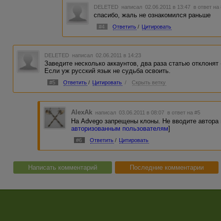
DELETED
написал 02.06.2011 в 13:47
в ответ на
спасибо, жаль не ознакомился раньше
#4
Ответить
/
Цитировать
DELETED
написал 02.06.2011 в 14:23
Заведите несколько аккаунтов, два раза статью отклонят
Если уж русский язык не судьба освоить.
#5
Ответить
/
Цитировать
/
Скрыть ветку
AlexAk
написал 03.06.2011 в 08:07
в ответ на #5
На Advego запрещены клоны. Не вводите автора 
авторизованным пользователям
]
#6
Ответить
/
Цитировать
Написать комментарий
Последние комментарии