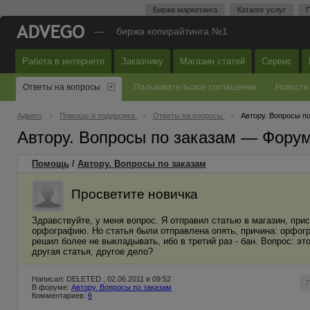
Биржа маркетинга
Каталог услуг
П
—
биржа копирайтинга №1
Работа в интернете
Заказчику
Магазин статей
Сервис
Ответы на вопросы
Пользовательское соглашение
Новости
Адвего
Помощь и поддержка
Ответы на вопросы
Автору. Вопросы п
Автору. Вопросы по заказам — Фору
Помощь
/
Автору. Вопросы по заказам
Просветите новичка
Здравствуйте, у меня вопрос. Я отправил статью в магазин, при
орфографию. Но статья были отправлена опять, причина: орфог
решил более не выкладывать, ибо в третий раз - бан. Вопрос: э
другая статья, другое дело?
Написал: DELETED , 02.06.2011 в 09:52
В форуме:
Автору. Вопросы по заказам
Комментариев:
6