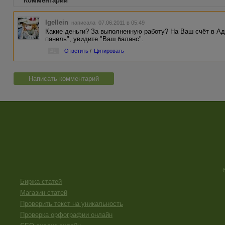
Комментарии
Igellein
написала 07.06.2011 в 05:49
Какие деньги? За выполненную работу? На Ваш счёт в Ад
панель", увидите "Ваш баланс".
#1
Ответить
/
Цитировать
Написать комментарий
Биржа статей
Магазин статей
Проверить текст на уникальность
Проверка орфографии онлайн