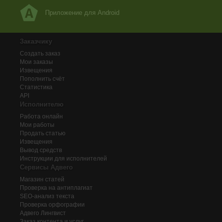
Приложение для Android
Заказчику
Создать заказ
Мои заказы
Извещения
Пополнить счёт
Статистика
API
Исполнителю
Работа онлайн
Мои работы
Продать статью
Извещения
Вывод средств
Инструкции для исполнителей
Сервисы Адвего
Магазин статей
Проверка на антиплагиат
SEO-анализ текста
Проверка орфографии
Адвего
Лингвист
Заказ контента и услуг