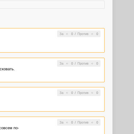
За
0
/
Против
0
За
0
/
Против
0
сковать.
За
0
/
Против
0
За
0
/
Против
0
совсем по-