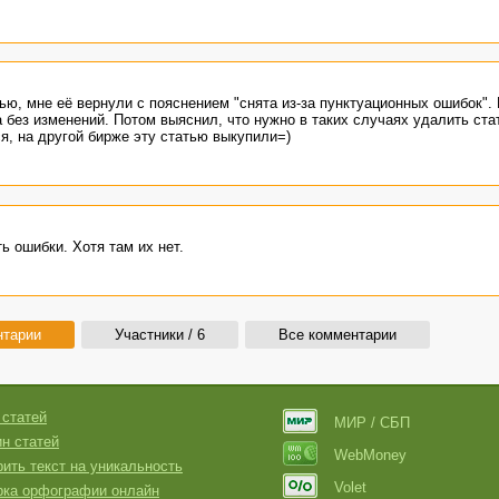
ью, мне её вернули с пояснением "снята из-за пунктуационных ошибок".
а без изменений. Потом выяснил, что нужно в таких случаях удалить ста
я, на другой бирже эту статью выкупили=)
ь ошибки. Хотя там их нет.
нтарии
Участники / 6
Все комментарии
 статей
МИР / СБП
н статей
WebMoney
ить текст на уникальность
Volet
рка орфографии онлайн