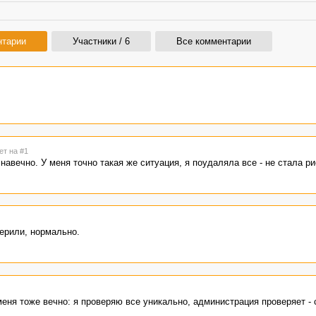
нтарии
Участники / 6
Все комментарии
ет на #1
 навечно. У меня точно такая же ситуация, я поудаляла все - не стала ри
ерили, нормально.
меня тоже вечно: я проверяю все уникально, администрация проверяет - 