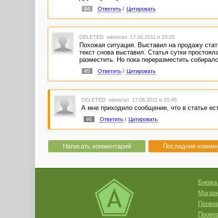
#4
Ответить
/
Цитировать
DELETED
написал 17.06.2011 в 20:25
Похожая ситуация. Выставил на продажу стат
текст снова выставил. Статья сутки простоял
разместить. Но пока переразместить собиралс
#5
Ответить
/
Цитировать
DELETED
написал 17.06.2011 в 20:45
А мне приходило сообщение, что в статье ест
#6
Ответить
/
Цитировать
Написать комментарий
Последние комме
Биржа
Магази
Провер
Прове