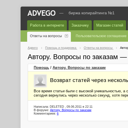
—
биржа копирайтинга №1
Работа в интернете
Заказчику
Магазин статей
Ответы на вопросы
Пользовательское соглашение
Адвего
Помощь и поддержка
Ответы на вопросы
Автор
Автору. Вопросы по заказам —
Помощь
/
Автору. Вопросы по заказам
Возврат статей через несколь
Все время статьи были с высокой уникальностью, а 
сегодня вернулись через несколько секунд, хотя пер
Написала: DELETED , 09.06.2011 в 22:11
В форуме:
Автору. Вопросы по заказам
Комментариев:
6