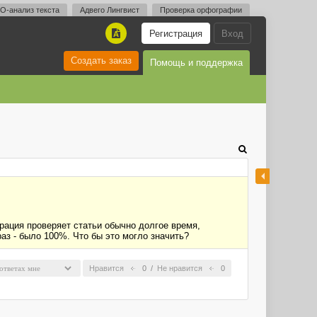
O-анализ текста
Адвего Лингвист
Проверка орфографии
Регистрация
Вход
A
Создать заказ
Помощь и поддержка
рация проверяет статьи обычно долгое время,
аз - было 100%. Что бы это могло значить?
Нравится
0
/
Не нравится
0