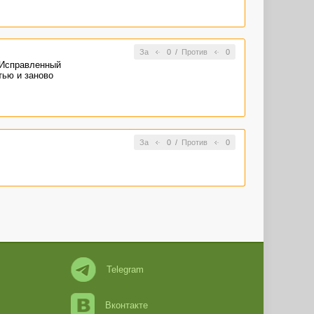
За
0
/
Против
0
 Исправленный
тью и заново
За
0
/
Против
0
Telegram
Вконтакте