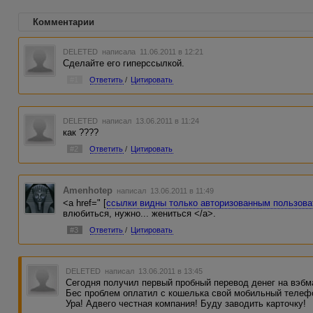
Комментарии
DELETED
написала 11.06.2011 в 12:21
Сделайте его гиперссылкой.
#1
Ответить
/
Цитировать
DELETED
написал 13.06.2011 в 11:24
как ????
#2
Ответить
/
Цитировать
Amenhotep
написал 13.06.2011 в 11:49
<a href=" [
ссылки видны только авторизованным пользов
влюбиться, нужно... жениться </a>.
#3
Ответить
/
Цитировать
DELETED
написал 13.06.2011 в 13:45
Сегодня получил первый пробный перевод денег на вэбм
Бес проблем оплатил с кошелька свой мобильный телеф
Ура! Адвего честная компания! Буду заводить карточку!