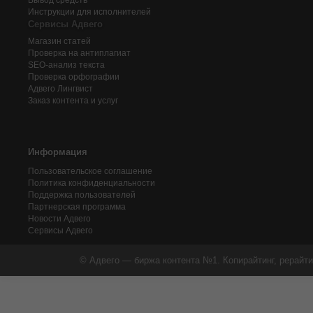
Вывод средств
Инструкции для исполнителей
Сервисы Адвего
Магазин статей
Проверка на антиплагиат
SEO-анализ текста
Проверка орфографии
Адвего
Лингвист
Заказ контента и услуг
Информация
Пользовательское соглашение
Политика конфиденциальности
Поддержка пользователей
Партнерская программа
Новости Адвего
Сервисы Адвего
© Адвего — биржа контента №1. Копирайтинг, рерайти