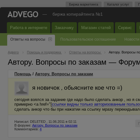
Биржа маркетинга
Каталог услуг
П
—
биржа копирайтинга №1
Работа в интернете
Заказчику
Магазин статей
Сервис
Ответы на вопросы
Пользовательское соглашение
Новости
Адвего
Помощь и поддержка
Ответы на вопросы
Автору. Вопросы п
Автору. Вопросы по заказам — Фору
Помощь
/
Автору. Вопросы по заказам
я новичок , обьясните кое что =)
сегодня взялся за задание где надо было сделать анкор , но я с
примерно <a href="[
ссылки видны только авторизованным польз
сделать анкор что бы при нажатии на ссылку мразу перекидыва
Написал: DELETED , 11.06.2011 в 02:11
В форуме:
Автору. Вопросы по заказам
Комментариев:
4