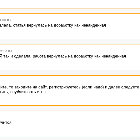
т на #3
елала, статья вернулась на доработку как ненайденная
ет на #3
 так и сделала, работа вернулась на доработку как ненайденная
йте, то заходите на сайт, регистрируетесь (если надо) и далее следуете
ить, опубликовать и т.п.
учится