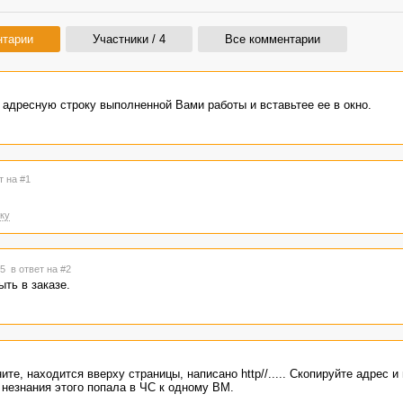
нтарии
Участники / 4
Все комментарии
е адресную строку выполненной Вами работы и вставьтее ее в окно.
т на #1
ку
:55
в ответ на #2
ть в заказе.
те, находится вверху страницы, написано http//..... Скопируйте адрес и 
а незнания этого попала в ЧС к одному ВМ.