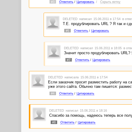
#3
Ответить
/
Цитировать
/
Скрыть ветку
DELETED
написал 15.06.2011 в 17:54
в отве
Т.Е. продублировать URL ? Я так и сд
#5
Ответить
/
Цитировать
DELETED
написал 15.06.2011 в 18:05
в отв
Значит просто продублировать URL? Я
#7
Ответить
/
Цитировать
DELETED
написала 15.06.2011 в 17:54
Если заказчик просит разместить работу на са
уже этого сайта. Обычно там пишется: размест
#4
Ответить
/
Цитировать
DELETED
написал 15.06.2011 в 18:16
Спасибо за помощь, надеюсь теперь все пол
#8
Ответить
/
Цитировать