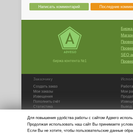
Написать комментарий
Последние комме
Биржа
Магази
Провер
Прове
SEO а
биржа контента №1
Провер
Заказчику
Испол
Создать заказ
Работа
Мои заказы
Мои р
Извещения
Продат
Пополнить счёт
Извещ
Статистика
Вывод 
API
Инстру
Для повышения удобства работы с сайтом Адвего исполь
Продолжая использовать наш сайт Вы принимаете усло
Если Вы не хотите, чтобы пользовательские данные обра
© Адвего — биржа контен