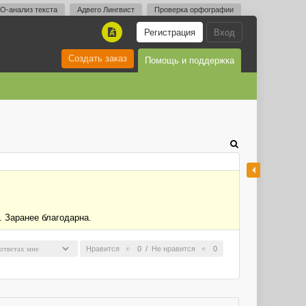
O-анализ текста
Адвего Лингвист
Проверка орфографии
Регистрация
Вход
A
Создать заказ
Помощь и поддержка
. Заранее благодарна.
Нравится
0
/
Не нравится
0