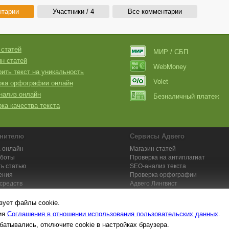
нтарии
Участники / 4
Все комментарии
 статей
МИР / СБП
н статей
WebMoney
ить текст на уникальность
Volet
рка орфографии онлайн
нализ онлайн
Безналичный платеж
ка качества текста
нителю
Сервисы Адвего
 онлайн
Магазин статей
аботы
Проверка на антиплагиат
ь статью
SEO-анализ текста
ения
Проверка орфографии
средств
Адвего
Лингвист
кции для исполнителей
Заказ контента и услуг
зует файлы cookie.
вия
Соглашения в отношении использования пользовательских данных
.
батывались, отключите cookie в настройках браузера.
та №1. Копирайтинг, рерайтинг, переводы,
работа на дому
: поставщик ун