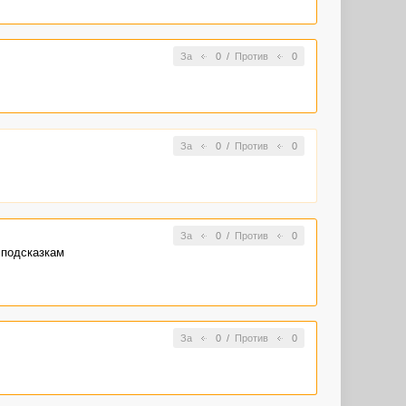
За
0
/
Против
0
За
0
/
Против
0
За
0
/
Против
0
 подсказкам
За
0
/
Против
0