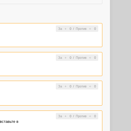
За
0
/
Против
0
За
0
/
Против
0
За
0
/
Против
0
За
0
/
Против
0
вставьте в