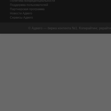
Политика конфиденциальности
Поддержка пользователей
Партнерская программа
Новости Адвего
Сервисы Адвего
© Адвего — биржа контента №1. Копирайтинг, рерайти