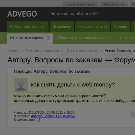
Биржа маркетинга
Каталог услуг
П
—
биржа копирайтинга №1
Работа в интернете
Заказчику
Магазин статей
Сервис
Ответы на вопросы
Пользовательское соглашение
Новости
Адвего
Помощь и поддержка
Ответы на вопросы
Автору. Вопросы п
Автору. Вопросы по заказам — Фору
Помощь
/
Автору. Вопросы по заказам
как снять деньги с web money?
можно ли снять с вэб мани деньги в реальности?)
или только деньги оттуда можно тратить на там какие-нибудь то
Написал: DELETED , 23.06.2011 в 15:33
В форуме:
Автору. Вопросы по заказам
Комментариев:
2