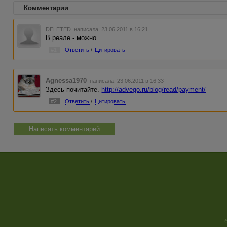
Комментарии
DELETED
написала 23.06.2011 в 16:21
В реале - можно.
#1
Ответить
/
Цитировать
Agnessa1970
написала 23.06.2011 в 16:33
Здесь почитайте.
http://advego.ru/blog/read/payment/
#2
Ответить
/
Цитировать
Написать комментарий