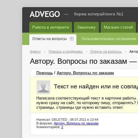
—
биржа копирайтинга №1
Работа в интернете
Заказчику
Магазин статей
Ответы на вопросы
Пользовательское соглашение
Адвего
Помощь и поддержка
Ответы на вопросы
Автор
Автору. Вопросы по заказам —
Помощь
/
Автору. Вопросы по заказам
Текст не найден или не совпа
Написала соответствующий текст в карточке работы. 
нужно сразу на сайт, по которому пишу, отправлять?
страницы, страницы где нужно вставить ответ.
Написал: DELETED , 08.07.2011 в 13:44
В форуме:
Автору. Вопросы по заказам
Комментариев:
2