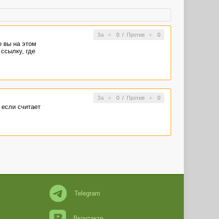
За
0
/
Против
0
о вы на этом
 ссылку, где
За
0
/
Против
0
 если считает
Telegram
Вконтакте