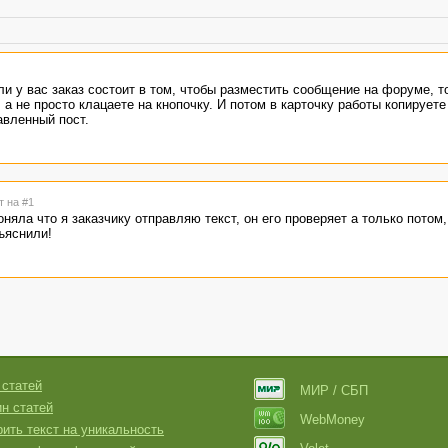
ли у вас заказ состоит в том, чтобы разместить сообщение на форуме, т
а не просто клацаете на кнопочку. И потом в карточку работы копируете
авленный пост.
т на #1
оняла что я заказчику отправляю текст, он его проверяет а только потом,
ъяснили!
 статей
МИР / СБП
н статей
WebMoney
ить текст на уникальность