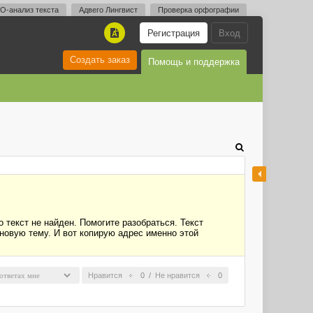
O-анализ текста
Адвего Лингвист
Проверка орфографии
Регистрация
Вход
A
Создать заказ
Помощь и поддержка
 текст не найден. Помогите разобраться. Текст
 новую тему. И вот копирую адрес именно этой
Нравится
0
/
Не нравится
0