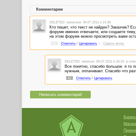
Комментарии
DELETED
написала 09.07.2011 в 14:36
Кто пишет, что текст не найден? Заказчик? Ес
форуме именно отвечаете, или создаете тему, 
на этом форуме можно просмотреть вами ост
#1
Ответить
/
Цитировать
/
Скрыть ветку
DELETED
написал 09.07.2011 в 20:20
в отве
Все понятно, спасибо большое. я то п
нужным, оплачивает. Спасибо что раз
#2
Ответить
/
Цитировать
Написать комментарий
Биржа
Магази
Провер