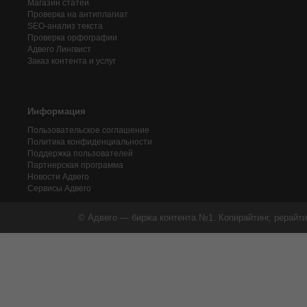
Магазин статей
Проверка на антиплагиат
SEO-анализ текста
Проверка орфографии
Адвего
Лингвист
Заказ контента и услуг
Информация
Пользовательское соглашение
Политика конфиденциальности
Поддержка пользователей
Партнерская программа
Новости Адвего
Сервисы Адвего
© Адвего — биржа контента №1. Копирайтинг, рерайти