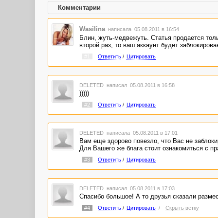
Комментарии
Wasilina
написала 05.08.2011 в 16:54
Блин, жуть-медвежуть. Статья продается толь
второй раз, то ваш аккаунт будет заблокиров
#1
Ответить
/
Цитировать
DELETED
написал 05.08.2011 в 16:58
)))))
#2
Ответить
/
Цитировать
DELETED
написала 05.08.2011 в 17:01
Вам еще здорово повезло, что Вас не заблоки
Для Вашего же блага стоит ознакомиться с пр
#3
Ответить
/
Цитировать
DELETED
написал 05.08.2011 в 17:03
Спасибо большое! А то друзья сказали размес
#4
Ответить
/
Цитировать
/
Скрыть ветку