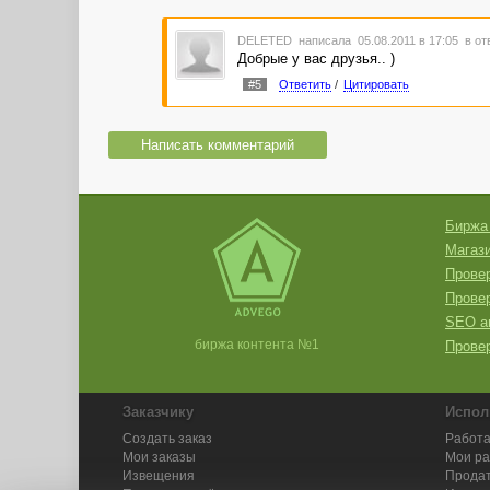
DELETED
написала 05.08.2011 в 17:05
в от
Добрые у вас друзья.. )
#5
Ответить
/
Цитировать
Написать комментарий
Биржа
Магази
Провер
Прове
SEO а
биржа контента №1
Провер
Заказчику
Испол
Создать заказ
Работа
Мои заказы
Мои р
Извещения
Продат