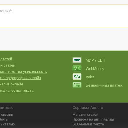
вет на #4
 статей
МИР / СБП
н статей
WebMoney
ить текст на уникальность
Volet
рка орфографии онлайн
нализ онлайн
Безналичный платеж
ка качества текста
нителю
Сервисы Адвего
 онлайн
Магазин статей
аботы
Проверка на антиплагиат
ь статью
SEO-анализ текста