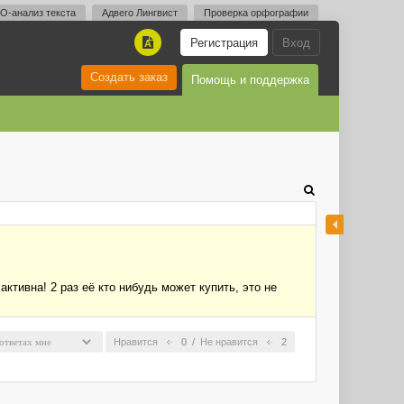
O-анализ текста
Адвего Лингвист
Проверка орфографии
Регистрация
Вход
A
Создать заказ
Помощь и поддержка
активна! 2 раз её кто нибудь может купить, это не
Нравится
0
/
Не нравится
2