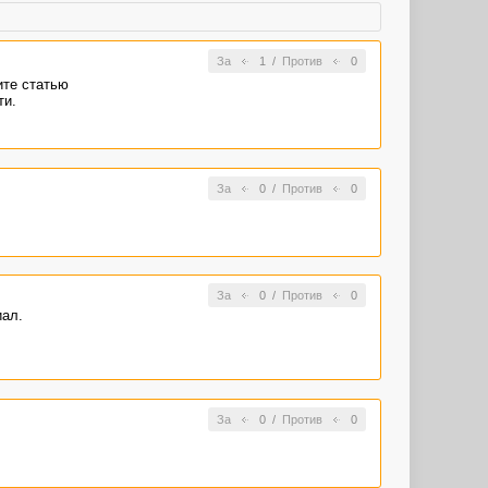
За
1
/
Против
0
ите статью
ти.
За
0
/
Против
0
За
0
/
Против
0
иал.
За
0
/
Против
0