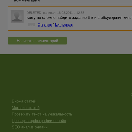
Комментарии
DELETED
написал 18.08.2011 в 12:55
Кому не сложно найдите задание Вм и в обсуждения кинь
#1
Ответить
/
Цитировать
Написать комментарий
Биржа статей
Магазин статей
Проверить текст на уникальность
Проверка орфографии онлайн
SEO анализ онлайн