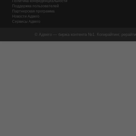
Политика конфиденциальности
Поддержка пользователей
Партнерская программа
Новости Адвего
Сервисы Адвего
© Адвего — биржа контента №1. Копирайтинг, рерайти