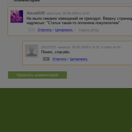
Комментарии
Alexa0105
написала 26.08.2009 в 13:47
На мыло никаких извещений не приходит. Вверху страниц
надписью: "Статья такая-то оплачена покупателем".
#1
Ответить
/
Цитировать
/
Скрыть ветку
DELETED
написал 26.08.2009 в 14:32
в ответ на #1
Понял, спасибо.
#2
Ответить
/
Цитировать
Написать комментарий