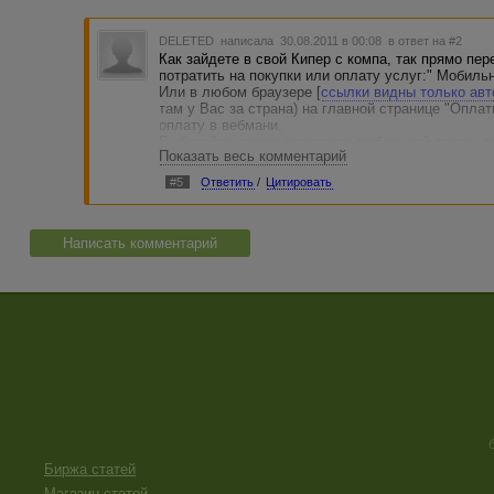
DELETED
написала 30.08.2011 в 00:08
в ответ на #2
Как зайдете в свой Кипер с компа, так прямо п
потратить на покупки или оплату услуг:" Мобильн
Или в любом браузере [
ссылки видны только ав
там у Вас за страна) на главной странице "Опла
оплату в вебмани.
Выбирайте своего оператора мобильной связи, 
Показать весь комментарий
#5
Ответить
/
Цитировать
Написать комментарий
Биржа статей
Магазин статей