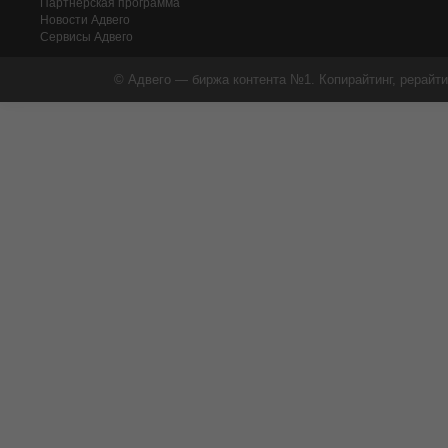
Партнерская программа
Новости Адвего
Сервисы Адвего
© Адвего — биржа контента №1. Копирайтинг, рерайти