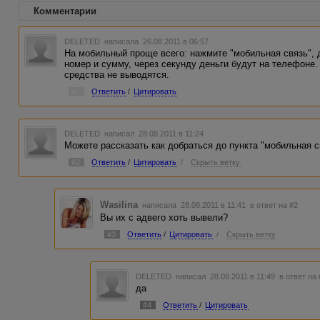
Комментарии
DELETED
написала 26.08.2011 в 06:57
На мобильный проще всего: нажмите "мобильная связь", 
номер и сумму, через секунду деньги будут на телефоне. 
средства не выводятся.
#1
Ответить
/
Цитировать
DELETED
написал 28.08.2011 в 11:24
Можете рассказать как добраться до пункта "мобильная св
#2
Ответить
/
Цитировать
/
Скрыть ветку
Wasilina
написала 28.08.2011 в 11:41
в ответ на #2
Вы их с адвего хоть вывели?
#3
Ответить
/
Цитировать
/
Скрыть ветку
DELETED
написал 28.08.2011 в 11:49
в ответ на
да
#4
Ответить
/
Цитировать