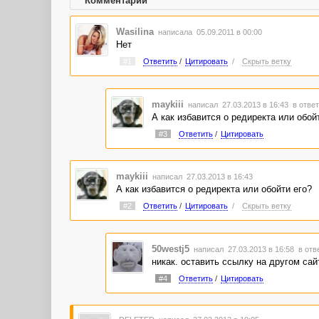
Комментарии
Wasilina
написала 05.09.2011 в 00:00
Нет
#1
Ответить
/
Цитировать
/
Скрыть ветку
maykiii
написал 27.03.2013 в 16:43
в ответ
А как избавится о редиректа или обой
#3
Ответить
/
Цитировать
maykiii
написал 27.03.2013 в 16:43
А как избавится о редиректа или обойти его?
#2
Ответить
/
Цитировать
/
Скрыть ветку
50westj5
написал 27.03.2013 в 16:58
в отв
никак. оставить ссылку на другом сай
#4
Ответить
/
Цитировать