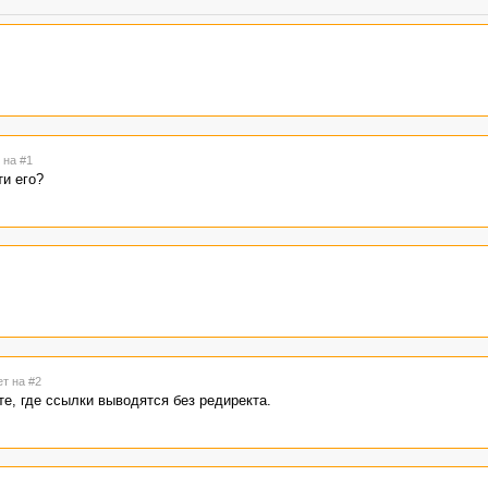
 на #1
ти его?
ет на #2
те, где ссылки выводятся без редиректа.