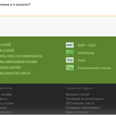
лнена и я оплатил?
 статей
МИР / СБП
н статей
WebMoney
ить текст на уникальность
Volet
рка орфографии онлайн
нализ онлайн
Безналичный платеж
ка качества текста
нителю
Сервисы Адвего
 онлайн
Магазин статей
аботы
Проверка на антиплагиат
ь статью
SEO-анализ текста
ения
Проверка орфографии
средств
Адвего
Лингвист