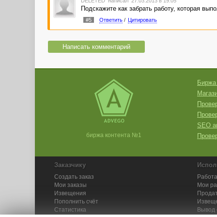
DELETED
написал 27.03.2013 в 19:05
Подскажите как забрать работу, которая выпо
#5
Ответить
/
Цитировать
Написать комментарий
Биржа
Магази
Провер
Прове
SEO а
биржа контента №1
Провер
Заказчику
Испол
Создать заказ
Работа
Мои заказы
Мои р
Извещения
Продат
Пополнить счёт
Извещ
Статистика
Вывод 