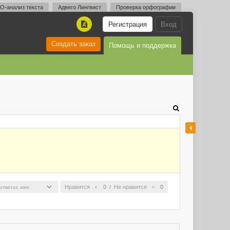
O-анализ текста
Адвего Лингвист
Проверка орфографии
Регистрация
Вход
A
Создать заказ
Помощь и поддержка
Нравится
0
/
Не нравится
0