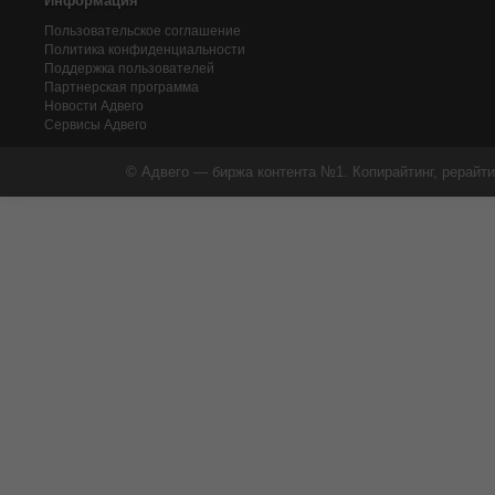
Информация
Пользовательское соглашение
Политика конфиденциальности
Поддержка пользователей
Партнерская программа
Новости Адвего
Сервисы Адвего
© Адвего — биржа контента №1. Копирайтинг, рерайти