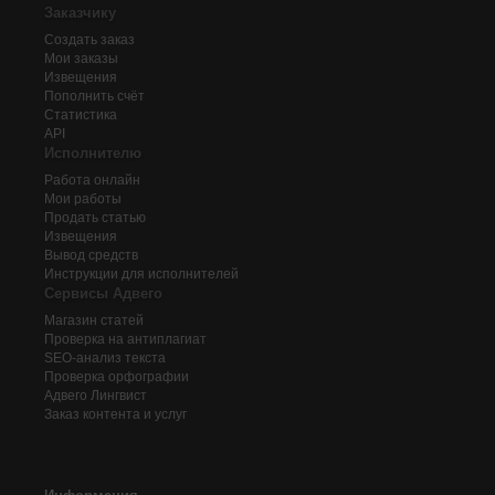
Заказчику
Создать заказ
Мои заказы
Извещения
Пополнить счёт
Статистика
API
Исполнителю
Работа онлайн
Мои работы
Продать статью
Извещения
Вывод средств
Инструкции для исполнителей
Сервисы Адвего
Магазин статей
Проверка на антиплагиат
SEO-анализ текста
Проверка орфографии
Адвего
Лингвист
Заказ контента и услуг