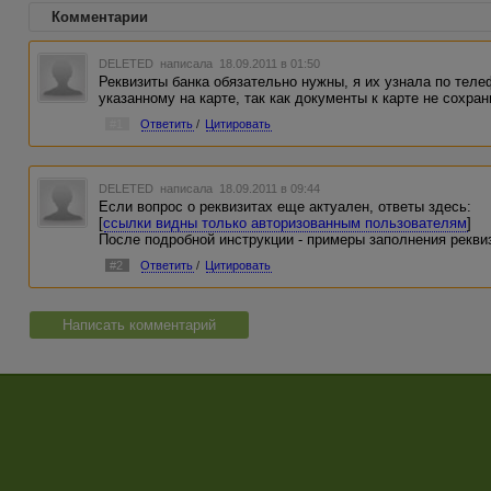
Комментарии
DELETED
написала 18.09.2011 в 01:50
Реквизиты банка обязательно нужны, я их узнала по теле
указанному на карте, так как документы к карте не сохран
#1
Ответить
/
Цитировать
DELETED
написала 18.09.2011 в 09:44
Если вопрос о реквизитах еще актуален, ответы здесь:
[
ссылки видны только авторизованным пользователям
]
После подробной инструкции - примеры заполнения рекви
#2
Ответить
/
Цитировать
Написать комментарий