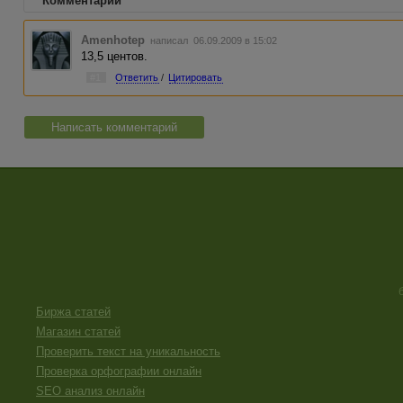
Комментарии
Amenhotep
написал 06.09.2009 в 15:02
13,5 центов.
#1
Ответить
/
Цитировать
Написать комментарий
Биржа статей
Магазин статей
Проверить текст на уникальность
Проверка орфографии онлайн
SEO анализ онлайн