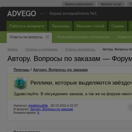
Биржа маркетинга
Каталог услуг
П
—
биржа копирайтинга №1
Работа в интернете
Заказчику
Магазин статей
Сервис
Ответы на вопросы
Пользовательское соглашение
Новости
Адвего
Помощь и поддержка
Ответы на вопросы
Автору. Вопросы п
Автору. Вопросы по заказам — Фору
Помощь
/
Автору. Вопросы по заказам
Реплики, которые выделяются звёздоч
Здравствуйте. В обсуждениях заказов, а так же на форуме некот
Написал:
IntellektualNik
, 06.10.2011 в 01:07
В форуме:
Автору. Вопросы по заказам
Комментариев:
6