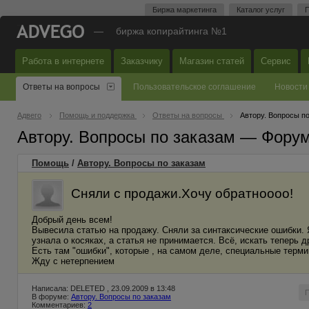
Биржа маркетинга
Каталог услуг
П
—
биржа копирайтинга №1
Работа в интернете
Заказчику
Магазин статей
Сервис
Ответы на вопросы
Пользовательское соглашение
Новости
Адвего
Помощь и поддержка
Ответы на вопросы
Автору. Вопросы п
Автору. Вопросы по заказам — Фору
Помощь
/
Автору. Вопросы по заказам
Сняли с продажи.Хочу обратноооо!
Добрый день всем!
Вывесила статью на продажу. Сняли за синтаксические ошибки. 
узнала о косяках, а статья не принимается. Всё, искать теперь 
Есть там "ошибки", которые , на самом деле, специальные терми
Жду с нетерпением
Написала: DELETED , 23.09.2009 в 13:48
В форуме:
Автору. Вопросы по заказам
Комментариев:
2