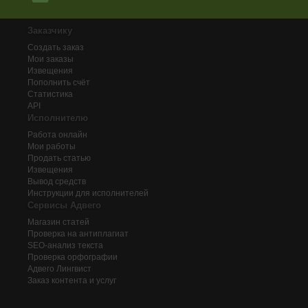
Заказчику
Создать заказ
Мои заказы
Извещения
Пополнить счёт
Статистика
API
Исполнителю
Работа онлайн
Мои работы
Продать статью
Извещения
Вывод средств
Инструкции для исполнителей
Сервисы Адвего
Магазин статей
Проверка на антиплагиат
SEO-анализ текста
Проверка орфографии
Адвего
Лингвист
Заказ контента и услуг