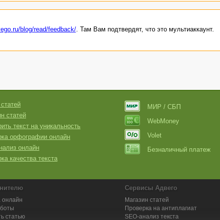
vego.ru/blog/read/feedback/
. Там Вам подтвердят, что это мультиаккаунт.
 статей
МИР / СБП
н статей
WebMoney
ить текст на уникальность
Volet
рка орфографии онлайн
нализ онлайн
Безналичный платеж
ка качества текста
нителю
Сервисы Адвего
 онлайн
Магазин статей
аботы
Проверка на антиплагиат
ь статью
SEO-анализ текста