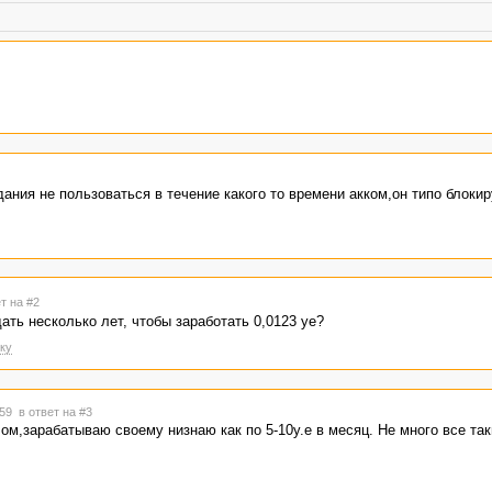
ания не пользоваться в течение какого то времени акком,он типо блокир
т на #2
ать несколько лет, чтобы заработать 0,0123 уе?
ку
:59
в ответ на #3
м,зарабатываю своему низнаю как по 5-10у.е в месяц. Не много все так