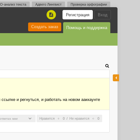
O-анализ текста
Адвего Лингвист
Проверка орфографии
Регистрация
Вход
A
Создать заказ
Помощь и поддержка
 ссылке и регнуться, и работать на новом ааккаунте
Нравится
0
/
Не нравится
0