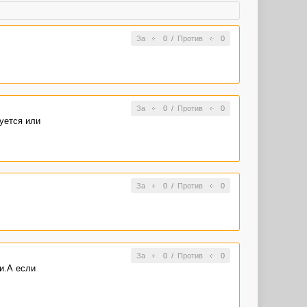
За
0
/
Против
0
За
0
/
Против
0
уется или
За
0
/
Против
0
За
0
/
Против
0
и.А если