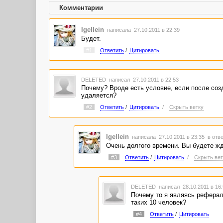
Комментарии
Igellein
написала 27.10.2011 в 22:39
Будет.
#1
Ответить
/
Цитировать
DELETED
написал 27.10.2011 в 22:53
Почему? Вроде есть условие, если после созд
удаляется?
#2
Ответить
/
Цитировать
/
Скрыть ветку
Igellein
написала 27.10.2011 в 23:35
в отве
Очень долгого времени. Вы будете жд
#3
Ответить
/
Цитировать
/
Скрыть вет
DELETED
написал 28.10.2011 в 16
Почему то я являясь реферало
таких 10 человек?
#4
Ответить
/
Цитировать