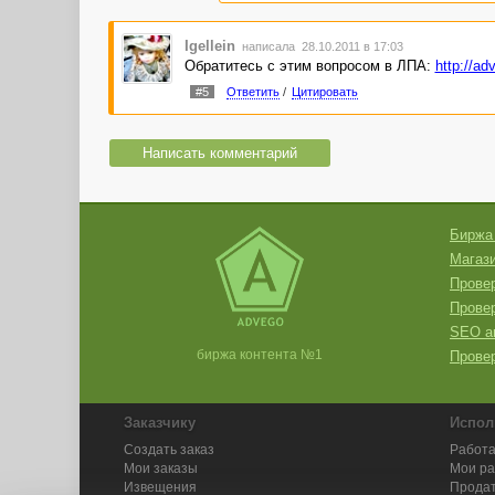
Igellein
написала 28.10.2011 в 17:03
Обратитесь с этим вопросом в ЛПА:
http://ad
#5
Ответить
/
Цитировать
Написать комментарий
Биржа
Магази
Провер
Прове
SEO а
биржа контента №1
Провер
Заказчику
Испол
Создать заказ
Работа
Мои заказы
Мои р
Извещения
Продат