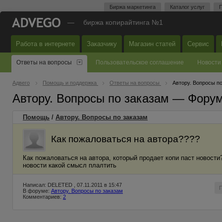
Биржа маркетинга
Каталог услуг
П
—
биржа копирайтинга №1
Работа в интернете
Заказчику
Магазин статей
Сервис
Ответы на вопросы
Пользовательское соглашение
Новости
Адвего
Помощь и поддержка
Ответы на вопросы
Автору. Вопросы п
Автору. Вопросы по заказам — Фору
Помощь
/
Автору. Вопросы по заказам
Как пожаловаться на автора????
Как пожаловаться на автора, который продает копи паст новости
новости какой смысл плалтить
Написал: DELETED , 07.11.2011 в 15:47
В форуме:
Автору. Вопросы по заказам
Комментариев:
2