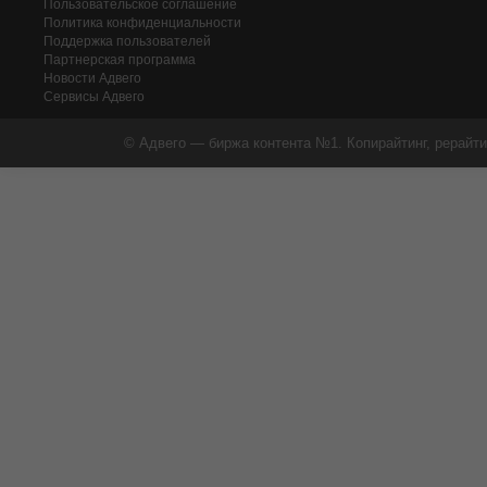
Пользовательское соглашение
Политика конфиденциальности
Поддержка пользователей
Партнерская программа
Новости Адвего
Сервисы Адвего
© Адвего — биржа контента №1. Копирайтинг, рерайти