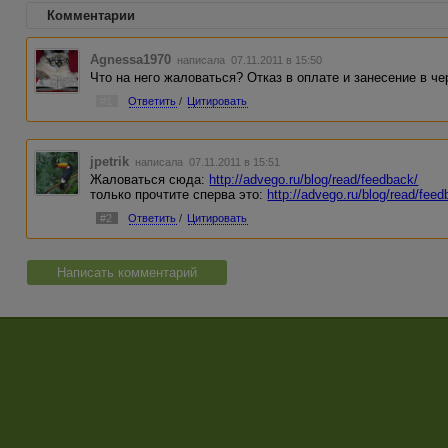
Комментарии
Agnessa1970
написала 07.11.2011 в 15:50
Что на него жаловаться? Отказ в оплате и занесение в че
#1
Ответить
/
Цитировать
jpetrik
написала 07.11.2011 в 15:51
Жаловаться сюда:
http://advego.ru/blog/read/feedback/
только прочтите сперва это:
http://advego.ru/blog/read/fee
#2
Ответить
/
Цитировать
Написать комментарий