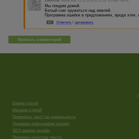
Leorina
написала 13.11.2011 в 23:18
в ответ на #2
Мы поедим домой.
Белый снег кружиться над землей.
Программа ошибок в предложениях, вроде этих, н
#4
Ответить
/
Цитировать
Написать комментарий
Биржа статей
Магазин статей
Проверить текст на уникальность
Проверка орфографии онлайн
SEO анализ онлайн
Проверка качества текста