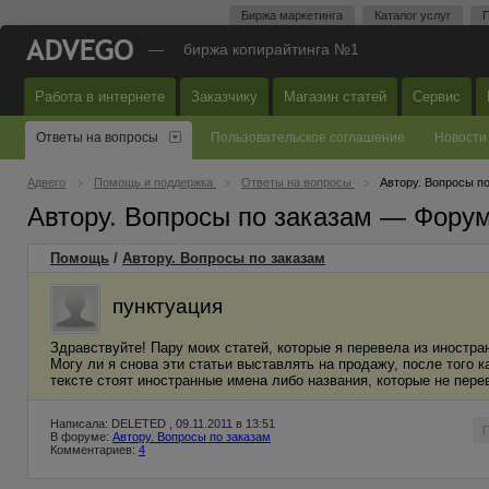
Биржа маркетинга
Каталог услуг
П
—
биржа копирайтинга №1
Работа в интернете
Заказчику
Магазин статей
Сервис
Ответы на вопросы
Пользовательское соглашение
Новости
Адвего
Помощь и поддержка
Ответы на вопросы
Автору. Вопросы п
Автору. Вопросы по заказам — Фору
Помощь
/
Автору. Вопросы по заказам
пунктуация
Здравствуйте! Пару моих статей, которые я перевела из иностр
Могу ли я снова эти статьи выставлять на продажу, после того 
тексте стоят иностранные имена либо названия, которые не пере
Написала: DELETED , 09.11.2011 в 13:51
В форуме:
Автору. Вопросы по заказам
Комментариев:
4