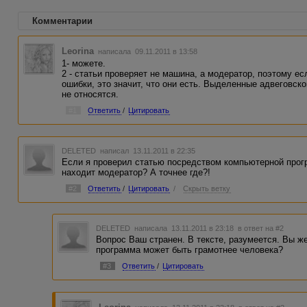
Комментарии
Leorina
написала 09.11.2011 в 13:58
1- можете.
2 - статьи проверяет не машина, а модератор, поэтому е
ошибки, это значит, что они есть. Выделенные адвеговск
не относятся.
#1
Ответить
/
Цитировать
DELETED
написал 13.11.2011 в 22:35
Если я проверил статью посредством компьютерной прогр
находит модератор? А точнее где?!
#2
Ответить
/
Цитировать
/
Скрыть ветку
DELETED
написала 13.11.2011 в 23:18
в ответ на #2
Вопрос Ваш странен. В тексте, разумеется. Вы ж
программа может быть грамотнее человека?
#3
Ответить
/
Цитировать