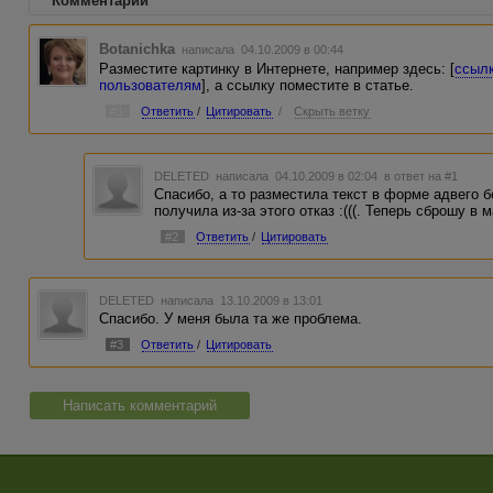
Комментарии
Botanichka
написала 04.10.2009 в 00:44
Разместите картинку в Интернете, например здесь: [
ссыл
пользователям
], а ссылку поместите в статье.
#1
Ответить
/
Цитировать
/
Скрыть ветку
DELETED
написала 04.10.2009 в 02:04
в ответ на #1
Спасибо, а то разместила текст в форме адвего 
получила из-за этого отказ :(((. Теперь сброшу в м
#2
Ответить
/
Цитировать
DELETED
написала 13.10.2009 в 13:01
Спасибо. У меня была та же проблема.
#3
Ответить
/
Цитировать
Написать комментарий