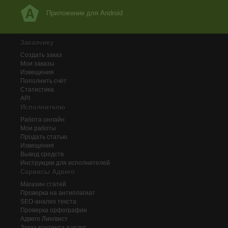
Приложение для Android
Заказчику
Создать заказ
Мои заказы
Извещения
Пополнить счёт
Статистика
API
Исполнителю
Работа онлайн
Мои работы
Продать статью
Извещения
Вывод средств
Инструкции для исполнителей
Сервисы Адвего
Магазин статей
Проверка на антиплагиат
SEO-анализ текста
Проверка орфографии
Адвего
Лингвист
Заказ контента и услуг