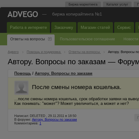
Биржа маркетинга
Каталог услуг
П
—
биржа копирайтинга №1
Работа в интернете
Заказчику
Магазин статей
Сервис
Ответы на вопросы
Пользовательское соглашение
Новости
Адвего
Помощь и поддержка
Ответы на вопросы
Автору. Вопросы п
Автору. Вопросы по заказам — Фору
Помощь
/
Автору. Вопросы по заказам
После смены номера кошелька.
...после смены номера кошелька, срок обработки заявки на выво
Как понимать: "может"? Может увеличиться, а может и нет?
Написал: DELETED , 29.11.2011 в 18:50
В форуме:
Автору. Вопросы по заказам
Комментариев:
1