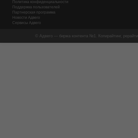
Политика конфиденциальности
Поддержка пользователей
Партнерская программа
Новости Адвего
Сервисы Адвего
© Адвего — биржа контента №1. Копирайтинг, рерайти