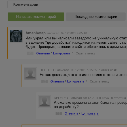
Комментарии
Написать комментарий
Последние комментарии
Amenhotep
написал 09.12.2011 в 05:48
Или украл или вы написали заведомо не уникальную стат
в варианте "до доработки" находится на неком сайте, ста
будет. Проверьте, выясните сайт и обратитесь к админист
#1
Ответить
/
Цитировать
/
Скрыть ветку
DELETED
написала 09.12.2011 в 15:35
в ответ на #1
Но как доказать,что это именно моя статья и чт
#2
Ответить
/
Цитировать
/
Скрыть ветку
DELETED
написал 09.12.2011 в 15:37
в ответ на
А сколько времени статья была на провер
на доработку?
#3
Ответить
/
Цитировать