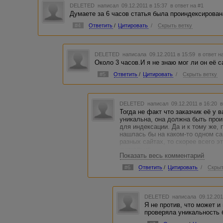
DELETED
написал 09.12.2011 в 15:37
в ответ на #1
Думаете за 6 часов статья была проиндексирова
#4
Ответить
/
Цитировать
/
Скрыть ветку
DELETED
написала 09.12.2011 в 15:59
в ответ н
Около 3 часов.И я не знаю мог ли он её 
#5
Ответить
/
Цитировать
/
Скрыть ветку
DELETED
написал 09.12.2011 в 16:20
в
Тогда не факт что заказчик её у 
уникальна, она должна быть про
для индексации. Да и к тому же, 
нашлась бы на каком-то одном с
разных сайтах, то скорее всего э
уникально.
Показать весь комментарий
Не спешите с обвинениями. Лучше
потом отрезать
#6
Ответить
/
Цитировать
/
Скрыт
DELETED
написала 09.12.201
Я не против, что может и
проверяла уникальность