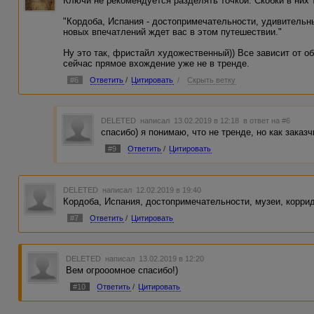
Ключи не рекомендуется разделять точкой. Скобки в них 
"Кордоба, Испания - достопримечательности, удивительн
новых впечатлений ждет вас в этом путешествии."
Ну это так, фристайл художественный)) Все зависит от о
сейчас прямое вхождение уже не в тренде.
#6
Ответить
/
Цитировать
/
Скрыть ветку
DELETED
написал 13.02.2019 в 12:18
в ответ на #6
спасибо) я понимаю, что не тренде, но как заказч
#9
Ответить
/
Цитировать
DELETED
написал 12.02.2019 в 19:40
Кордоба, Испания, достопримечательности, музеи, коррид
#7
Ответить
/
Цитировать
DELETED
написал 13.02.2019 в 12:20
Вем огрооомное спасибо!)
#10
Ответить
/
Цитировать