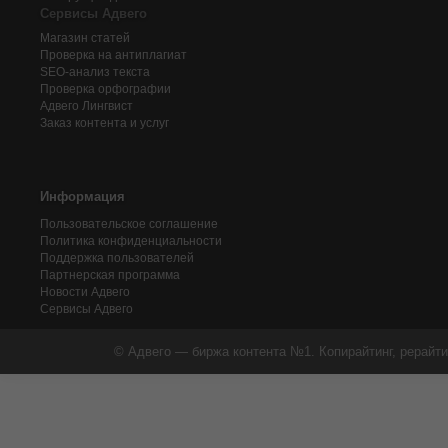
Сервисы Адвего
Магазин статей
Проверка на антиплагиат
SEO-анализ текста
Проверка орфографии
Адвего
Лингвист
Заказ контента и услуг
Информация
Пользовательское соглашение
Политика конфиденциальности
Поддержка пользователей
Партнерская программа
Новости Адвего
Сервисы Адвего
© Адвего — биржа контента №1. Копирайтинг, рерайти