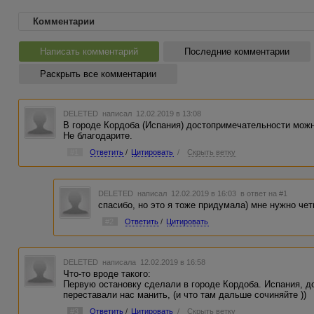
Комментарии
Написать комментарий
Последние комментарии
Раскрыть все комментарии
DELETED
написал 12.02.2019 в 13:08
В городе Кордоба (Испания) достопримечательности можн
Не благодарите.
#1
Ответить
/
Цитировать
/
Скрыть ветку
DELETED
написал 12.02.2019 в 16:03
в ответ на #1
спасибо, но это я тоже придумала) мне нужно чет
#2
Ответить
/
Цитировать
DELETED
написала 12.02.2019 в 16:58
Что-то вроде такого:
Первую остановку сделали в городе Кордоба. Испания, д
переставали нас манить, (и что там дальше сочиняйте ))
#3
Ответить
/
Цитировать
/
Скрыть ветку