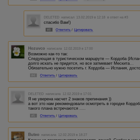
DELETED
написал 13.02.2019 в 12:18
в ответ на #3
спасибо Вам!)
#8
Ответить
/
Цитировать
Hozuvco
написала 12.02.2019 в 17:00
Возможно как-то так:
Следующая в туристическом маршруте — Кордоба (Испан
долго искать не придется, но все затмевает Мескита…
Обязательно нужно посетить г. Кордоба — Испания, дос
#4
Ответить
/
Цитировать
DELETED
написала 12.02.2019 в 17:01
Я не уверена насчет 2 знаков препинания ))
а вот это нам рекомендовали осмотреть в городке Кордо
такого плана встречаются .....
#5
Ответить
/
Цитировать
Buteo
написала 12.02.2019 в 18:27