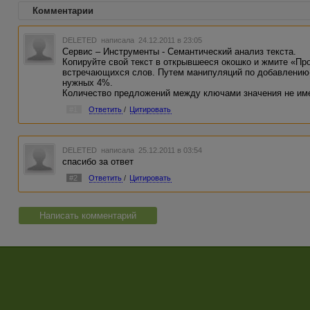
Комментарии
DELETED
написала 24.12.2011 в 23:05
Сервис – Инструменты - Семантический анализ текста.
Копируйте свой текст в открывшееся окошко и жмите «Пр
встречающихся слов. Путем манипуляций по добавлению
нужных 4%.
Количество предложений между ключами значения не име
#1
Ответить
/
Цитировать
DELETED
написала 25.12.2011 в 03:54
спасибо за ответ
#2
Ответить
/
Цитировать
Написать комментарий