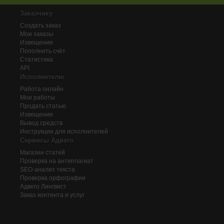
Заказчику
Создать заказ
Мои заказы
Извещения
Пополнить счёт
Статистика
API
Исполнителю
Работа онлайн
Мои работы
Продать статью
Извещения
Вывод средств
Инструкции для исполнителей
Сервисы Адвего
Магазин статей
Проверка на антиплагиат
SEO-анализ текста
Проверка орфографии
Адвего
Лингвист
Заказ контента и услуг