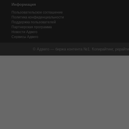
Информация
Пользовательское соглашение
Политика конфиденциальности
Поддержка пользователей
Партнерская программа
Новости Адвего
Сервисы Адвего
© Адвего — биржа контента №1. Копирайтинг, рерайти