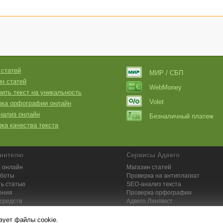
 статей
МИР / СБП
н статей
WebMoney
ить текст на уникальность
Volet
рка орфографии онлайн
нализ онлайн
Безналичный платеж
ка качества текста
нителю
Сервисы Адвего
 онлайн
Магазин статей
аботы
Проверка на антиплагиат
ь статью
SEO-анализ текста
ения
Проверка орфографии
средств
Адвего
Лингвист
кции для исполнителей
Заказ контента и услуг
зует файлы cookie.