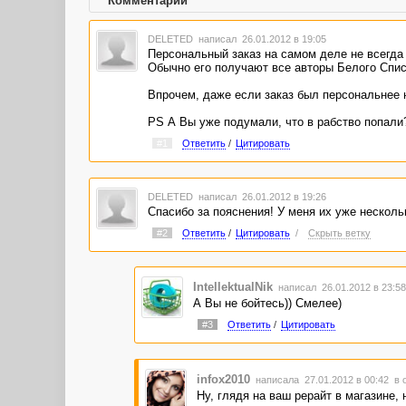
Комментарии
DELETED
написал 26.01.2012 в 19:05
Персональный заказ на самом деле не всегда
Обычно его получают все авторы Белого Спис
Впрочем, даже если заказ был персональнее не
PS А Вы уже подумали, что в рабство попали?
#1
Ответить
/
Цитировать
DELETED
написал 26.01.2012 в 19:26
Спасибо за пояснения! У меня их уже нескольк
#2
Ответить
/
Цитировать
/
Скрыть ветку
IntellektualNik
написал 26.01.2012 в 23:5
А Вы не бойтесь)) Смелее)
#3
Ответить
/
Цитировать
infox2010
написала 27.01.2012 в 00:42
в 
Ну, глядя на ваш рерайт в магазине, 