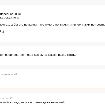
 персональный.
ка заказчика.
куда, а Вы его не взяли - это ничего не значит и ничем таким не грозит.
 :)
о появилось, но я еще боюсь на заказ писать статьи.
8
в ответ на #2
ответ на #2
на мой взгляд, он у вас очень даже неплохой.