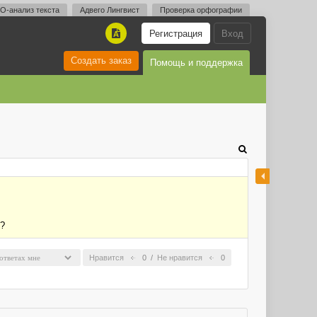
O-анализ текста
Адвего Лингвист
Проверка орфографии
Регистрация
Вход
A
Создать заказ
Помощь и поддержка
в?
Нравится
0
/
Не нравится
0