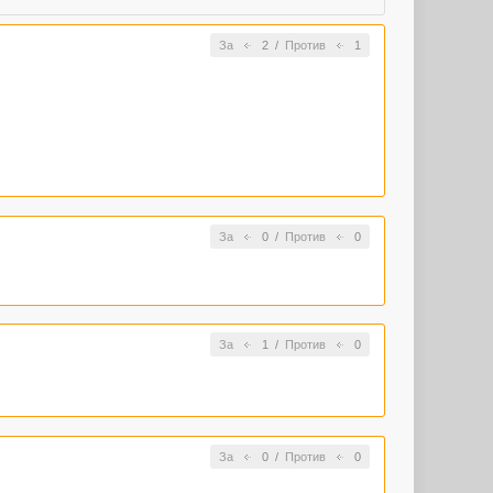
За
2
/
Против
1
За
0
/
Против
0
За
1
/
Против
0
За
0
/
Против
0