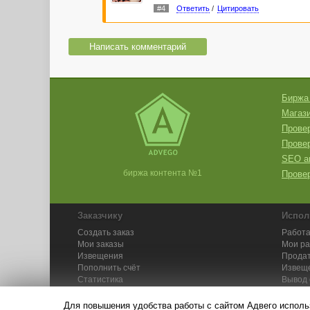
#4
Ответить
/
Цитировать
Написать комментарий
Биржа
Магази
Провер
Прове
SEO а
биржа контента №1
Провер
Заказчику
Испол
Создать заказ
Работа
Мои заказы
Мои р
Извещения
Продат
Пополнить счёт
Извещ
Статистика
Вывод 
API
Инстру
Для повышения удобства работы с сайтом Адвего исполь