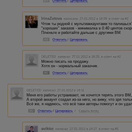
#3
Ответить
/
Цитировать
IrinaZotova
написала 27.01.2012 в 18:09
в ответ на #2
Чтож ты родной с мультиаккаунтами то палишься
"хороших" заказов - минималка в 0.40 центов ско
Плюньте и работайте дальше с другими ВМ.
#4
Ответить
/
Цитировать
DELETED
написал 27.01.2012 в 18:25
в ответ на #2
Можно писать на продажу.
Хотя он - нормальный заказчик.
#6
Ответить
/
Цитировать
DELETED
написал 27.01.2012 в 18:11
Меня его работы устраивают, не хочется терять этого ВМ,
А второй аккаунт создал из-за него, но вижу, что зря толь
Всё же, я надеюсь, что всё таки авторы помогут и он удал
#5
Ответить
/
Цитировать
/
Скрыть ветку
aviktor
написал 27.01.2012 в 18:27
в ответ на #5