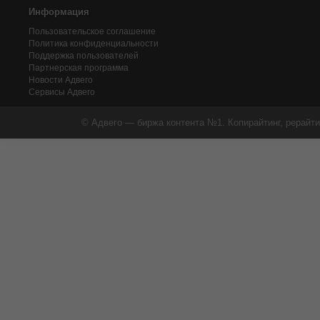
Информация
Пользовательское соглашение
Политика конфиденциальности
Поддержка пользователей
Партнерская программа
Новости Адвего
Сервисы Адвего
© Адвего — биржа контента №1. Копирайтинг, рерайти