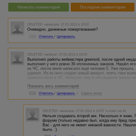
Написать комментарий
Последние комментарии
DELETED
написала 27.01.2012 в 18:02
Очевидно, денежные пожертвования?
#1
Ответить
/
Цитировать
DELETED
написал 27.01.2012 в 18:03
Выполнял работы вебмастера greensid, после одной неуд
выполнил у него ровно 36 оплаченных заказов. Нашёл его
из ЧС, после меня написало ещё человек 5. Уже прошла,
удалил. Из-за него создал новый аккаунт, опять таки вып
привела меня в ЧС. Написать ему в обсуждение заказа не
другого аккаунта, он не обращает внимание.
Показать весь комментарий
На форуме уже встретил, как минимум 5 человек, у кото
надеюсь, что совместными усилиями, вы сможете помочь 
#2
Ответить
/
Цитировать
/
Скрыть ветку
обсуждения заказов, чтобы он зашёл по этой ссылке:
http
У него хорошие заказы, поэтому не хочется терять данно
Спасибо всем!
DELETED
написала 27.01.2012 в 18:07
в ответ на #2
Нельзя создавать второй акк. Насколько я знаю,
форуме (только недавно был, когда ему бред прис
Вас - для него не имеет никакой важности. Нашли
было. :)