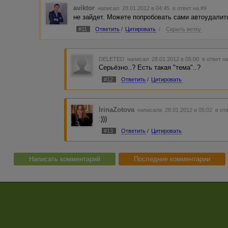
aviktor
написал 28.01.2012 в 04:45
в ответ на #9
не зайдет. Можете попробовать сами автоудалить
#11
Ответить
/
Цитировать
/
Скрыть ветку
DELETED
написал 28.01.2012 в 05:00
в ответ н
Серьёзно..? Есть такая "тема"..?
#12
Ответить
/
Цитировать
IrinaZotova
написала 28.01.2012 в 05:02
в от
:)))
#13
Ответить
/
Цитировать
Написать комментарий
Последние комментарии