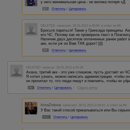
у него минимальная цена - не велика потеря хД
#7
Ответить
/
Цитировать
DELETED
написала 28.01.2012 в 00:58
в ответ на #5
Бросьте париться! Такие у Гринсида принципы. А
его ЧС. Потому как не проверила текст в Плагиат
Наличие двух десятков оплаченных ранее работ м
акк, если уж он Вам ТАК дорог!:))))
#8
Ответить
/
Цитировать
DELETED
написал 28.01.2012 в 04:38
Ахаха, третий акк - это уже слишком, пусть достаёт из ЧС 
Я хотел узнать, можно написать администрации, чтобы он
он прочитал то, что люди пишут и повлиять, чтобы он убра
#9
Ответить
/
Цитировать
/
Скрыть ветку
IrinaZotova
написала 28.01.2012 в 04:41
в ответ на #9
У Вас такой способ прикалываться или Вы серье
#10
Ответить
/
Цитировать