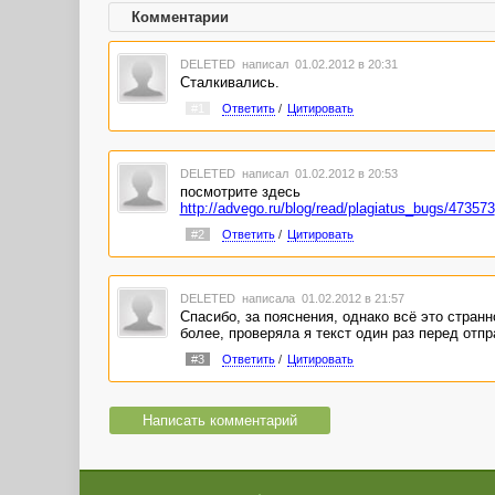
Комментарии
DELETED
написал 01.02.2012 в 20:31
Сталкивались.
#1
Ответить
/
Цитировать
DELETED
написал 01.02.2012 в 20:53
посмотрите здесь
http://advego.ru/blog/read/plagiatus_bugs/473573
#2
Ответить
/
Цитировать
DELETED
написала 01.02.2012 в 21:57
Спасибо, за пояснения, однако всё это странн
более, проверяла я текст один раз перед отпр
#3
Ответить
/
Цитировать
Написать комментарий