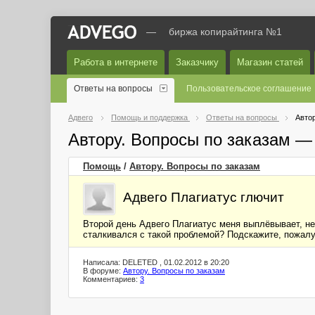
—
биржа копирайтинга №1
Работа в интернете
Заказчику
Магазин статей
Ответы на вопросы
Пользовательское соглашение
Адвего
Помощь и поддержка
Ответы на вопросы
Автор
Автору. Вопросы по заказам —
Помощь
/
Автору. Вопросы по заказам
Адвего Плагиатус глючит
Второй день Адвего Плагиатус меня выплёвывает, не х
сталкивался с такой проблемой? Подскажите, пожалу
Написала: DELETED , 01.02.2012 в 20:20
В форуме:
Автору. Вопросы по заказам
Комментариев:
3