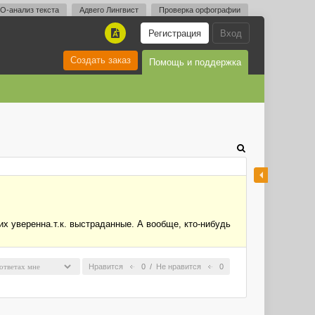
O-анализ текста
Адвего Лингвист
Проверка орфографии
Регистрация
Вход
A
Создать заказ
Помощь и поддержка
их уверенна.т.к. выстраданные. А вообще, кто-нибудь
Нравится
0
/
Не нравится
0