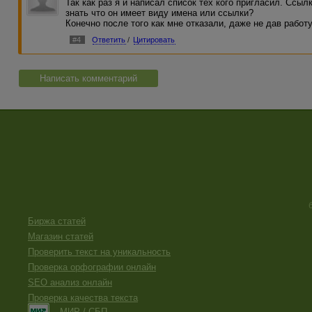
Так как раз я и написал список тех кого пригласил. Ссы
знать что он имеет виду имена или ссылки?
Конечно после того как мне отказали, даже не дав работу
#4
Ответить
/
Цитировать
Написать комментарий
Биржа статей
Магазин статей
Проверить текст на уникальность
Проверка орфографии онлайн
SEO анализ онлайн
Проверка качества текста
МИР / СБП