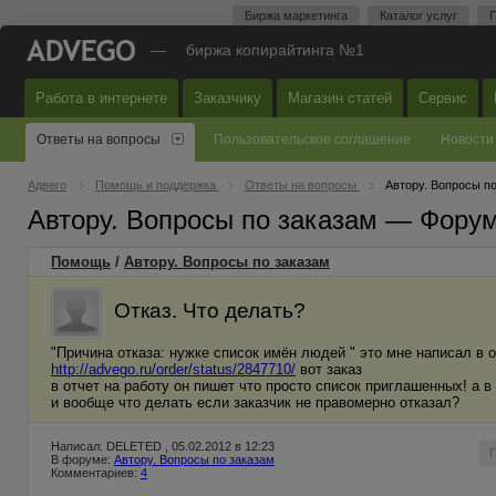
Биржа маркетинга
Каталог услуг
П
—
биржа копирайтинга №1
Работа в интернете
Заказчику
Магазин статей
Сервис
Ответы на вопросы
Пользовательское соглашение
Новости
Адвего
Помощь и поддержка
Ответы на вопросы
Автору. Вопросы п
Автору. Вопросы по заказам — Фору
Помощь
/
Автору. Вопросы по заказам
Отказ. Что делать?
"Причина отказа: нужке список имён людей " это мне написал в о
http://advego.ru/order/status/2847710/
вот заказ
в отчет на работу он пишет что просто список приглашенных! а в
и вообще что делать если заказчик не правомерно отказал?
Написал: DELETED , 05.02.2012 в 12:23
В форуме:
Автору. Вопросы по заказам
Комментариев:
4