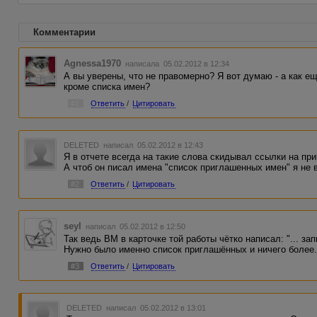
Комментарии
Agnessa1970
написала 05.02.2012 в 12:34
А вы уверены, что не правомерно? Я вот думаю - а как е
кроме списка имен?
#1
Ответить
/
Цитировать
DELETED
написал 05.02.2012 в 12:43
Я в отчете всегда на такие слова скидывал ссылки на п
А чтоб он писал имена "список приглашенных имен" я не 
#2
Ответить
/
Цитировать
seyl
написал 05.02.2012 в 12:50
Так ведь ВМ в карточке той работы чётко написал: "... за
Нужно было именно список приглашённых и ничего более
#3
Ответить
/
Цитировать
DELETED
написал 05.02.2012 в 13:01