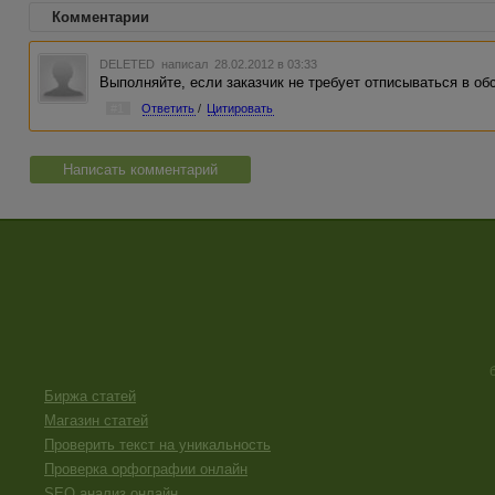
Комментарии
DELETED
написал 28.02.2012 в 03:33
Выполняйте, если заказчик не требует отписываться в об
#1
Ответить
/
Цитировать
Написать комментарий
Биржа статей
Магазин статей
Проверить текст на уникальность
Проверка орфографии онлайн
SEO анализ онлайн