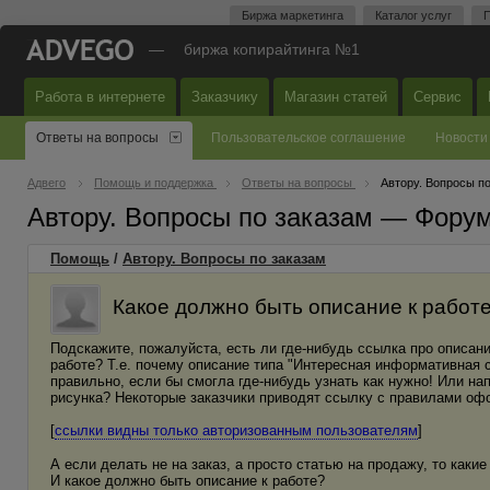
Биржа маркетинга
Каталог услуг
П
—
биржа копирайтинга №1
Работа в интернете
Заказчику
Магазин статей
Сервис
Ответы на вопросы
Пользовательское соглашение
Новости
Адвего
Помощь и поддержка
Ответы на вопросы
Автору. Вопросы п
Автору. Вопросы по заказам — Фору
Помощь
/
Автору. Вопросы по заказам
Какое должно быть описание к работ
Подскажите, пожалуйста, есть ли где-нибудь ссылка про описан
работе? Т.е. почему описание типа "Интересная информативная 
правильно, если бы смогла где-нибудь узнать как нужно! Или н
рисунка? Некоторые заказчики приводят ссылку с правилами оф
[
ссылки видны только авторизованным пользователям
]
А если делать не на заказ, а просто статью на продажу, то каки
И какое должно быть описание к работе?