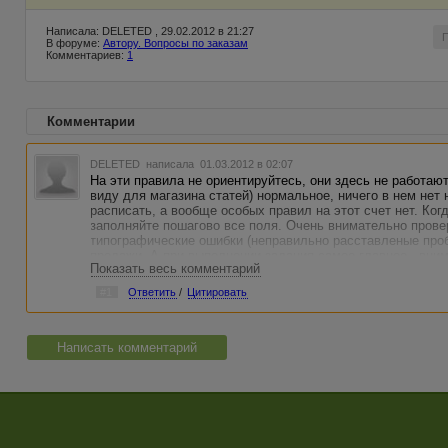
Написала: DELETED , 29.02.2012 в 21:27
В форуме:
Автору. Вопросы по заказам
Комментариев:
1
Комментарии
DELETED
написала 01.03.2012 в 02:07
На эти правила не ориентируйтесь, они здесь не работают
виду для магазина статей) нормальное, ничего в нем нет
расписать, а вообще особых правил на этот счет нет. Ког
заполняйте пошагово все поля. Очень внимательно провер
типографические ошибки (неправильно расставленые про
продажи. А при выполнении задания самое главное - вним
Показать весь комментарий
так, как требует заказчик, и, конечно, опять же старатьс
заказчик требует преамбулу или картинки, или, допустим, 
#1
Ответить
/
Цитировать
собственной инициативе делать это не нужно. Вот и все. 
Написать комментарий