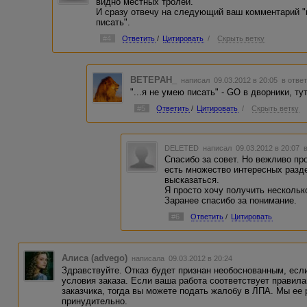
видно местных тролей.
И сразу отвечу на следующий ваш комментарий "н
писать".
#4
Ответить
/
Цитировать
/
Скрыть ветку
BETEPAH_
написал 09.03.2012 в 20:05
в ответ
"...я не умею писать" - GO в дворники, ту
#5
Ответить
/
Цитировать
/
Скрыть ветку
DELETED
написал 09.03.2012 в 20:07
Спасибо за совет. Но вежливо пр
есть множество интересных разд
высказаться.
Я просто хочу получить нескольк
Заранее спасибо за понимание.
#6
Ответить
/
Цитировать
Алиса (advego)
написала 09.03.2012 в 20:24
Здравствуйте. Отказ будет признан необоснованным, есл
условия заказа. Если ваша работа соответствует правил
заказчика, тогда вы можете подать жалобу в ЛПА. Мы ее
принудительно.