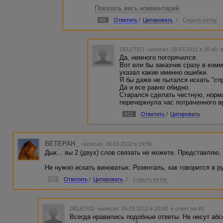
ошибки искал много лет, именно от таког
Показать весь комментарий
ошибки.
#9
Ответить
/
Цитировать
/
Скрыть ветку
DELETED
написал 09.03.2012 в 20:40
Да, немного погорячился.
Вот ели бы заказчик сразу в комм
указал какие именно ошибки.
Я бы даже не пытался искать "сп
Да и все равно обидно.
Старался сделать честную, норма
перечеркнула час потраченного в
#11
Ответить
/
Цитировать
BETEPAH_
написал 09.03.2012 в 19:55
Дык... вы 2 (двух) слов связать не можете. Представляю, 
Не нужно искать виноватых. Розенталь, как говорится в ру
#3
Ответить
/
Цитировать
/
Скрыть ветку
DELETED
написал 09.03.2012 в 20:00
в ответ на #3
Всегда нравились подобные ответы. Не несут аб