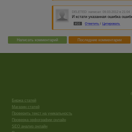
DELETED
написал 09.03.2012 в 21:04
И кстати указанная ошибка ошибк
#16
Ответить
/
Цитировать
Написать комментарий
Последние комментарии
Биржа статей
Магазин статей
Проверить текст на уникальность
Проверка орфографии онлайн
SEO анализ онлайн