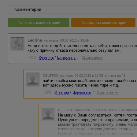
Комментарии
Написать комментарий
Последние комментарии
Leorina
написала 09.03.2012 в 19:49
Если в тексте действительно есть ошибки, отказ признаю
какую причину отказа первоначально озвучил вм.
#1
Ответить
/
Цитировать
/
Скрыть ветку
DELETED
написал 09.03.2012 в 19:55
в ответ на #1
найти ошибки можно абсолютно везде, особенно пу
вот здесь нужно писать через тире и т.д.
#2
Ответить
/
Цитировать
/
Скрыть ветку
DELETED
написала 09.03.2012 в 20:32
в ответ н
Не могу с Вами согласиться, хотя и пост
Пунктуация определяется правилами, и о
можно трактовать по-разному, очень мало
стоит запятая", которая должна стоять - 
Возможно, Вы сейчас написали сгоряча, 