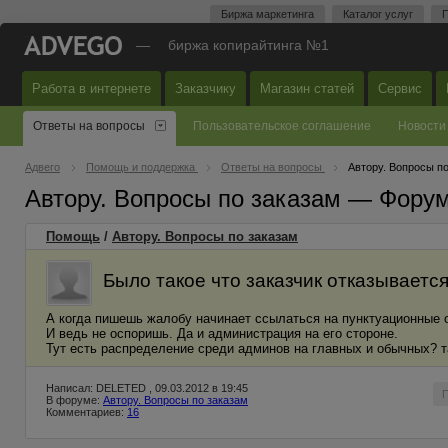
Биржа маркетинга
Каталог услуг
П
—
биржа копирайтинга №1
Работа в интернете
Заказчику
Магазин статей
Сервис
Ответы на вопросы
Пользовательское соглашение
Новости
Адвего
Помощь и поддержка
Ответы на вопросы
Автору. Вопросы п
Автору. Вопросы по заказам — Фору
Помощь
/
Автору. Вопросы по заказам
Было такое что заказчик отказываетс
А когда пишешь жалобу начинает ссылаться на пунктуационные 
И ведь не оспоришь. Да и администрация на его стороне.
Тут есть распределение среди админов на главных и обычных? т
Написал: DELETED , 09.03.2012 в 19:45
В форуме:
Автору. Вопросы по заказам
Комментариев:
16