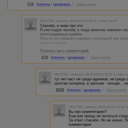
#7
Ответить
/
Цитировать
/
Скрыть ветку
DELETED
написал 09.03.2012 в 20:32
в ответ на #7
Спасибо, я знаю про это.
Я уже подал жалобу и тогда заказчик поменял св
пунктуационные ошибки.
Просто это первый и надеюсь последний раз когд
администрации.
До этого прецедента я ни разу не спорил с точко
Показать весь комментарий
было аргументированно и обоснованно.
Но в этом случае...
#8
Ответить
/
Цитировать
/
Скрыть ветку
А эта ветка, можно сказать так "крик души", что 
работать просто не получается.
Вроде бы помогло, немного успокоился.
И кстати, просто интересно. Тут есть деление на
DELETED
написала 09.03.2012 в 20:37
в ответ н
Спасибо за содействие.
тут нет каст ни среди админов, ни среди
запятая потеряна, в третьем - четыре... не
#10
Ответить
/
Цитировать
/
Скрыть ветку
DELETED
написал 09.03.2012 в 20:42
Вы про комментарии?
Еще раз прощу не пытаться созда
За ответ спасибо. Но не нужно, 
комментарии.