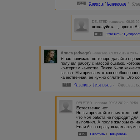
#12
Ответить
/
Цитировать
/
Скры
DELETED
написала 09.03.20
пожалуйста..., просто Вы
#13
Ответить
/
Цитирова
Алиса (advego)
написала 09.03.2012 в 20:4
Я вас понимаю, но теперь давайте оцени
получил работу с массой ошибок, котора
критериям качества. Также были какие-т
заказа. Мы признаем отказ необоснованн
качественная, ее нужно оплатить. Это со
#14
Ответить
/
Цитировать
/
Скрыть ветку
DELETED
написал 09.03.2012 в 20:54
Естественно нет.
Но вы прочитайте внимательней.
что мол работа не подходит для 
выполнил. А после жалобы он на
Если бы он сразу выдал аргумен
#15
Ответить
/
Цитировать