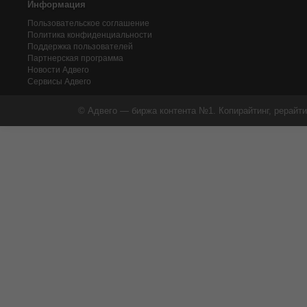
Информация
Пользовательское соглашение
Политика конфиденциальности
Поддержка пользователей
Партнерская программа
Новости Адвего
Сервисы Адвего
© Адвего — биржа контента №1. Копирайтинг, рерайти