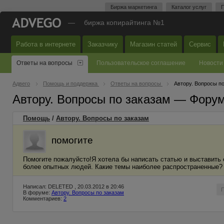
Биржа маркетинга
Каталог услуг
П
—
биржа копирайтинга №1
Работа в интернете
Заказчику
Магазин статей
Сервис
Ответы на вопросы
Пользовательское соглашение
Новости
Адвего
Помощь и поддержка
Ответы на вопросы
Автору. Вопросы п
Автору. Вопросы по заказам — Фору
Помощь
/
Автору. Вопросы по заказам
помогите
Помогите пожалуйсто!Я хотела бы написать статью и выставить 
более опытных людей. Какие темы наиболее распространенные? И
Написал: DELETED , 20.03.2012 в 20:46
В форуме:
Автору. Вопросы по заказам
Комментариев:
2