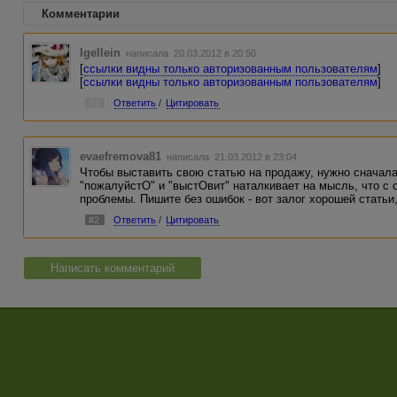
Комментарии
Igellein
написала 20.03.2012 в 20:50
[
ссылки видны только авторизованным пользователям
]
[
ссылки видны только авторизованным пользователям
]
#1
Ответить
/
Цитировать
evaefremova81
написала 21.03.2012 в 23:04
Чтобы выставить свою статью на продажу, нужно сначала
"пожалуйстО" и "выстОвит" наталкивает на мысль, что с
проблемы. Пишите без ошибок - вот залог хорошей статьи
#2
Ответить
/
Цитировать
Написать комментарий