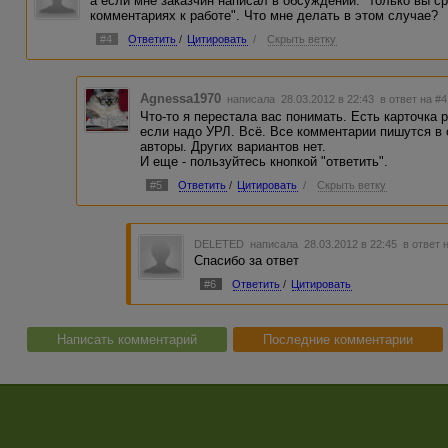
а если мне заказчин написал в обсуждении: "только вы с
комментариях к работе". Что мне делать в этом случае?
#4
Ответить
/
Цитировать
/
Скрыть ветку
Agnessa1970
написала 28.03.2012 в 22:43
в ответ на #4
Что-то я перестала вас понимать. Есть карточка р
если надо УРЛ. Всё. Все комментарии пишутся в 
авторы. Других вариантов нет.
И еще - пользуйтесь кнопкой "ответить".
#5
Ответить
/
Цитировать
/
Скрыть ветку
DELETED
написала 28.03.2012 в 22:45
в ответ 
Спасибо за ответ
#6
Ответить
/
Цитировать
Написать комментарий
Последние комментарии