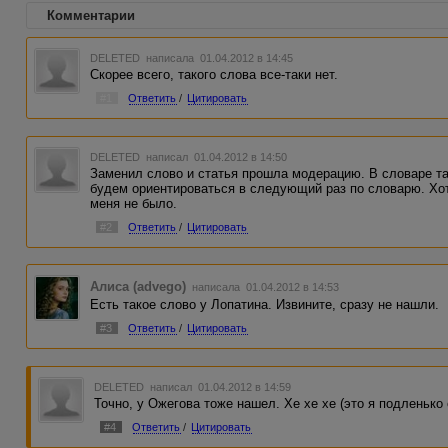
Комментарии
DELETED
написала 01.04.2012 в 14:45
Скорее всего, такого слова все-таки нет.
#1
Ответить
/
Цитировать
DELETED
написал 01.04.2012 в 14:50
Заменил слово и статья прошла модерацию. В словаре так
будем ориентироваться в следующий раз по словарю. Хот
меня не было.
#2
Ответить
/
Цитировать
Алиса (advego)
написала 01.04.2012 в 14:53
Есть такое слово у Лопатина. Извините, сразу не нашли.
#3
Ответить
/
Цитировать
DELETED
написал 01.04.2012 в 14:59
Точно, у Ожегова тоже нашел. Хе хе хе (это я подленько
#4
Ответить
/
Цитировать