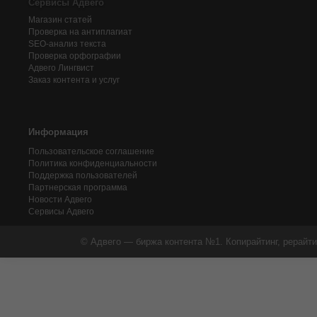
Сервисы Адвего
Магазин статей
Проверка на антиплагиат
SEO-анализ текста
Проверка орфографии
Адвего
Лингвист
Заказ контента и услуг
Информация
Пользовательское соглашение
Политика конфиденциальности
Поддержка пользователей
Партнерская программа
Новости Адвего
Сервисы Адвего
© Адвего — биржа контента №1. Копирайтинг, рерайти