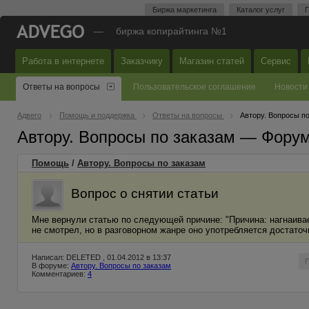
Биржа маркетинга
Каталог услуг
П
—
биржа копирайтинга №1
Работа в интернете
Заказчику
Магазин статей
Сервис
Ответы на вопросы
Пользовательское соглашение
Новости
Адвего
Помощь и поддержка
Ответы на вопросы
Автору. Вопросы п
Автору. Вопросы по заказам — Фору
Помощь
/
Автору. Вопросы по заказам
Вопрос о снятии статьи
Мне вернули статью по следующей причине: "Причина: нагнаивает
не смотрел, но в разговорном жанре оно употребляется достаточ
Написал: DELETED , 01.04.2012 в 13:37
В форуме:
Автору. Вопросы по заказам
Комментариев:
4