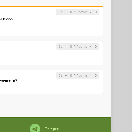
За
0
/
Против
0
и море,
За
0
/
Против
0
За
0
/
Против
0
еревести?
Telegram