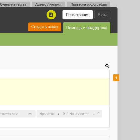
O-анализ текста
Адвего Лингвист
Проверка орфографии
Регистрация
Вход
A
Создать заказ
Помощь и поддержка
Нравится
0
/
Не нравится
0