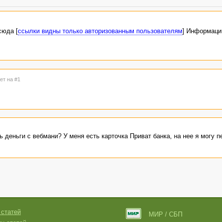
сюда [
ссылки видны только авторизованным пользователям
] Информаци
ет на #1
 деньги с вебмани? У меня есть карточка Приват банка, на нее я могу п
 статей
МИР / СБП