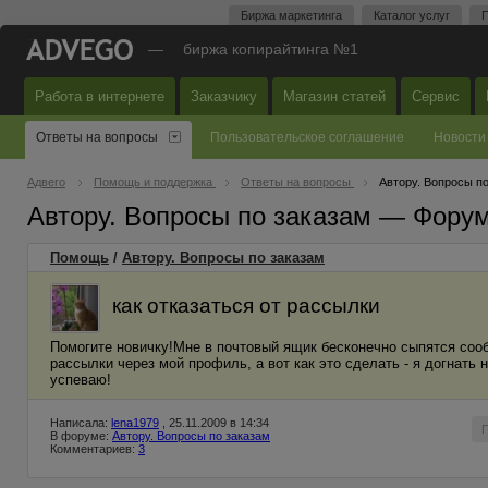
Биржа маркетинга
Каталог услуг
П
—
биржа копирайтинга №1
Работа в интернете
Заказчику
Магазин статей
Сервис
Ответы на вопросы
Пользовательское соглашение
Новости
Адвего
Помощь и поддержка
Ответы на вопросы
Автору. Вопросы п
Автору. Вопросы по заказам — Фору
Помощь
/
Автору. Вопросы по заказам
как отказаться от рассылки
Помогите новичку!Мне в почтовый ящик бесконечно сыпятся сообщ
рассылки через мой профиль, а вот как это сделать - я догнать 
успеваю!
Написала:
lena1979
, 25.11.2009 в 14:34
В форуме:
Автору. Вопросы по заказам
Комментариев:
3