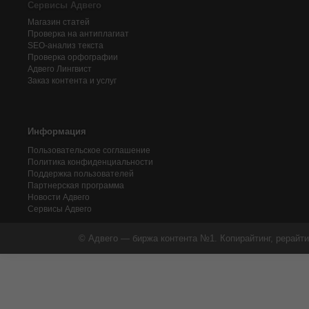
Сервисы Адвего
Магазин статей
Проверка на антиплагиат
SEO-анализ текста
Проверка орфографии
Адвего
Лингвист
Заказ контента и услуг
Информация
Пользовательское соглашение
Политика конфиденциальности
Поддержка пользователей
Партнерская программа
Новости Адвего
Сервисы Адвего
© Адвего — биржа контента №1. Копирайтинг, рерайти