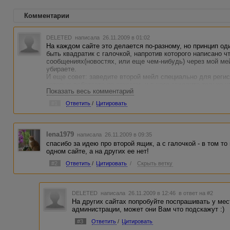
Комментарии
DELETED
написала 26.11.2009 в 01:02
На каждом сайте это делается по-разному, но принцип од
быть квадратик с галочкой, напротив которого написано ч
сообщениях(новостях, или еще чем-нибудь) через мой мейл
убираете.
И еще совет: заведите второй мейл специально для регис
которых работаете по заказам, и в него заходите только 
Показать весь комментарий
остальные сообщения игнорируйте и удаляйте. Удачи :)
#1
Ответить
/
Цитировать
lena1979
написала 26.11.2009 в 09:35
спасибо за идею про второй ящик, а с галочкой - в том то
одном сайте, а на других ее нет!
#2
Ответить
/
Цитировать
/
Скрыть ветку
DELETED
написала 26.11.2009 в 12:46
в ответ на #2
На других сайтах попробуйте поспрашивать у мес
администрации, может они Вам что подскажут :)
#3
Ответить
/
Цитировать