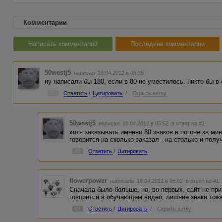
Комментарии
Написать комментарий
Последние комментарии
50westj5
написал 18.04.2012 в 05:35
ну написали бы 180, если в 80 не уместилось. никто бы в
#1
Ответить
/
Цитировать
/
Скрыть ветку
50westj5
написал 18.04.2012 в 05:52
в ответ на #1
хотя заказывать именно 80 знаков в погоне за ми
говорится на сколько заказал - на столько и полу
#2
Ответить
/
Цитировать
flowerpower
написала 18.04.2012 в 05:52
в ответ на #1
Сначала было больше, но, во-первых, сайт не при
говорится в обучающем видео, лишние знаки тоже 
#3
Ответить
/
Цитировать
/
Скрыть ветку