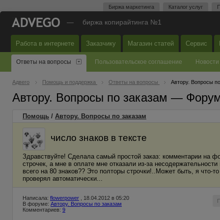
Биржа маркетинга
Каталог услуг
П
—
биржа копирайтинга №1
Работа в интернете
Заказчику
Магазин статей
Сервис
Ответы на вопросы
Пользовательское соглашение
Новости
Адвего
Помощь и поддержка
Ответы на вопросы
Автору. Вопросы п
Автору. Вопросы по заказам — Фору
Помощь
/
Автору. Вопросы по заказам
число знаков в тексте
Здравствуйте! Сделала самый простой заказ: комментарии на фору
строчек, а мне в оплате мне отказали из-за несодержательности 
всего на 80 знаков?? Это полторы строчки!..Может быть, я что-т
проверял автоматически...
Написала:
flowerpower
, 18.04.2012 в 05:20
В форуме:
Автору. Вопросы по заказам
Комментариев:
9