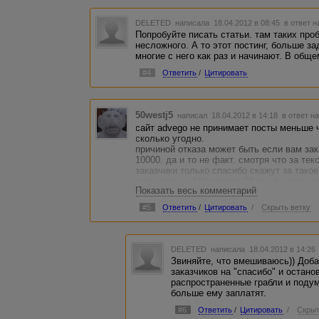
DELETED
написала 18.04.2012 в 08:45
в ответ н
Попробуйте писать статьи. там таких про
несложного. А то этот постинг, больше з
многие с него как раз и начинают. В общ
#4
Ответить
/
Цитировать
50westj5
написал 18.04.2012 в 14:18
в ответ н
сайт advego не принимает посты меньше ч
сколько угодно.
причиной отказа может быть если вам зак
10000. да и то не факт. смотря что за тек
заказчики только спасибо скажут за тако
а уж пост на 180 вместо 80 как бы даже с
Показать весь комментарий
что то уместить на самом деле тяжело.
#5
Ответить
/
Цитировать
/
Скрыть ветку
DELETED
написала 18.04.2012 в 14:2
Звиняйте, что вмешиваюсь)) Доба
заказчиков на "спасибо" и остано
распространенные грабли и подум
больше ему заплатят.
#6
Ответить
/
Цитировать
/
Скрыт