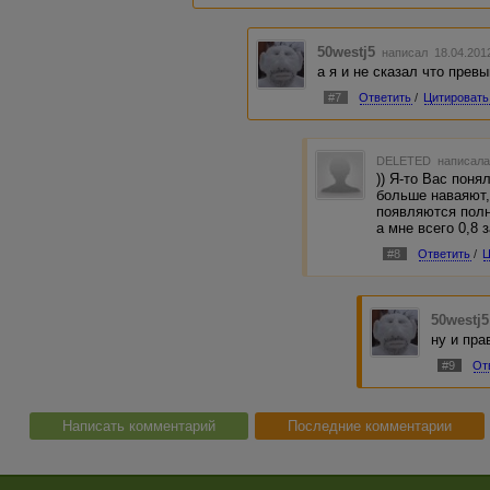
50westj5
написал 18.04.201
а я и не сказал что прев
#7
Ответить
/
Цитировать
DELETED
написала
)) Я-то Вас поня
больше наваяют,
появляются полны
а мне всего 0,8 
#8
Ответить
/
Ц
50westj5
ну и пра
#9
От
Написать комментарий
Последние комментарии