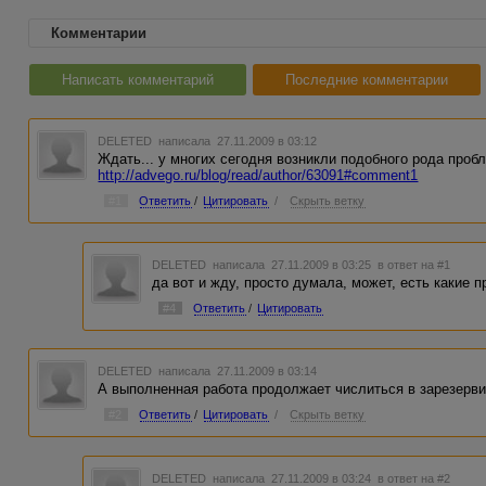
Комментарии
Написать комментарий
Последние комментарии
DELETED
написала 27.11.2009 в 03:12
Ждать... у многих сегодня возникли подобного рода проб
http://advego.ru/blog/read/author/63091#comment1
#1
Ответить
/
Цитировать
/
Скрыть ветку
DELETED
написала 27.11.2009 в 03:25
в ответ на #1
да вот и жду, просто думала, может, есть какие 
#4
Ответить
/
Цитировать
DELETED
написала 27.11.2009 в 03:14
А выполненная работа продолжает числиться в зарезерви
#2
Ответить
/
Цитировать
/
Скрыть ветку
DELETED
написала 27.11.2009 в 03:24
в ответ на #2