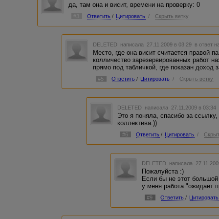
да, там она и висит, времени на проверку: 0
#3
Ответить
/
Цитировать
/
Скрыть ветку
DELETED
написала 27.11.2009 в 03:29
в ответ н
Место, где она висит считается правой п
колличество зарезервированных работ на
прямо под табличкой, где показан доход 
#5
Ответить
/
Цитировать
/
Скрыть ветку
DELETED
написала 27.11.2009 в 03:3
Это я поняла, спасибо за ссылку,
коллектива.))
#6
Ответить
/
Цитировать
/
Скрыт
DELETED
написала 27.11.200
Пожалуйста :)
Если бы не этот большой 
у меня работа "ожидает пр
#9
Ответить
/
Цитировать