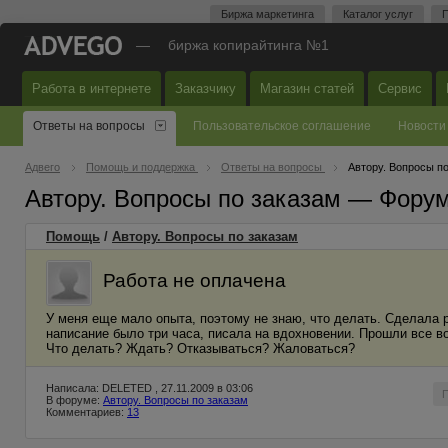
Биржа маркетинга
Каталог услуг
П
—
биржа копирайтинга №1
Работа в интернете
Заказчику
Магазин статей
Сервис
Ответы на вопросы
Пользовательское соглашение
Новости
Адвего
Помощь и поддержка
Ответы на вопросы
Автору. Вопросы п
Автору. Вопросы по заказам — Фору
Помощь
/
Автору. Вопросы по заказам
Работа не оплачена
У меня еще мало опыта, поэтому не знаю, что делать. Сделала 
написание было три часа, писала на вдохновении. Прошли все воз
Что делать? Ждать? Отказываться? Жаловаться?
Написала: DELETED , 27.11.2009 в 03:06
В форуме:
Автору. Вопросы по заказам
Комментариев:
13