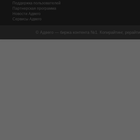
Поддержка пользователей
Партнерская программа
Новости Адвего
Сервисы Адвего
© Адвего — биржа контента №1. Копирайтинг, рерайти