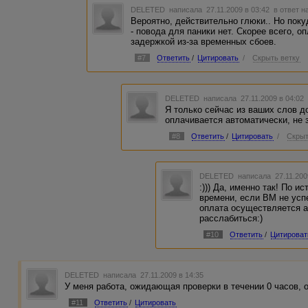
DELETED
написала 27.11.2009 в 03:42
в ответ н
Вероятно, действительно глюки.. Но поку
- повода для паники нет. Скорее всего, о
задержкой из-за временных сбоев.
#7
Ответить
/
Цитировать
/
Скрыть ветку
DELETED
написала 27.11.2009 в 04:0
Я только сейчас из ваших слов д
оплачивается автоматически, не 
#8
Ответить
/
Цитировать
/
Скрыт
DELETED
написала 27.11.200
:))) Да, именно так! По и
времени, если ВМ не успе
оплата осуществляется а
расслабиться:)
#10
Ответить
/
Цитироват
DELETED
написала 27.11.2009 в 14:35
У меня работа, ожидающая проверки в течении 0 часов, о
#11
Ответить
/
Цитировать