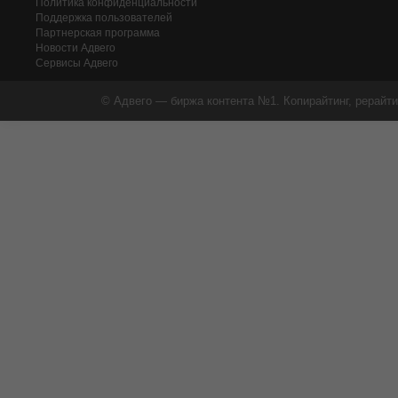
Политика конфиденциальности
Поддержка пользователей
Партнерская программа
Новости Адвего
Сервисы Адвего
© Адвего — биржа контента №1. Копирайтинг, рерайти