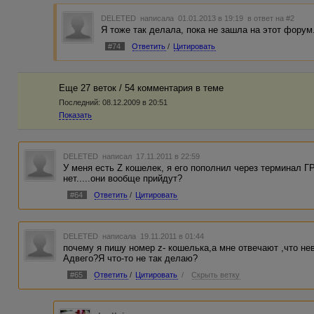
DELETED
написала 01.01.2013 в 19:19
в ответ на #2
Я тоже так делала, пока не зашла на этот форум
#74
Ответить
/
Цитировать
Еще 27 веток / 54 комментария в темe
Последний:
08.12.2009 в 20:51
Показать
DELETED
написал 17.11.2011 в 22:59
У меня есть Z кошелек, я его пополнил через терминал 
нет.....они вообще прийдут?
#64
Ответить
/
Цитировать
DELETED
написала 19.11.2011 в 01:44
почему я пишу номер z- кошелька,а мне отвечают ,что н
Адвего?Я что-то не так делаю?
#65
Ответить
/
Цитировать
/
Скрыть ветку