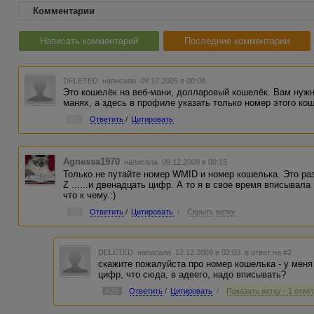
Комментарии
Написать комментарий
Последние комментарии
DELETED
написала 09.12.2009 в 00:08
Это кошелёк на веб-мани, долларовый кошелёк. Вам нужно
манях, а здесь в профиле указать только номер этого ко
#1
Ответить
/
Цитировать
Agnessa1970
написала 09.12.2009 в 00:15
Только не путайте номер WMID и номер кошелька. Это ра
Z ......и двенадцать цифр. А то я в свое время вписывал
что к чему.:)
#2
Ответить
/
Цитировать
/
Скрыть ветку
DELETED
написала 12.12.2009 в 02:03
в ответ на #2
скажите пожалуйста про номер кошелька - у мен
цифр, что сюда, в адвего, надо вписывать?
#20
Ответить
/
Цитировать
/
Показать ветку - 1 отве