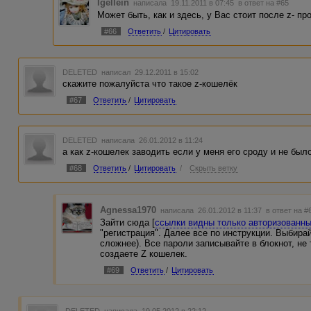
Igellein
написала 19.11.2011 в 07:45
в ответ на #65
Может быть, как и здесь, у Вас стоит после z- пр
#66
Ответить
/
Цитировать
DELETED
написал 29.12.2011 в 15:02
скажите пожалуйста что такое z-кошелёк
#67
Ответить
/
Цитировать
DELETED
написала 26.01.2012 в 11:24
а как z-кошелек заводить если у меня его сроду и не был
#68
Ответить
/
Цитировать
/
Скрыть ветку
Agnessa1970
написала 26.01.2012 в 11:37
в ответ на #
Зайти сюда [
ссылки видны только авторизованн
"регистрация". Далее все по инструкции. Выбирай
сложнее). Все пароли записывайте в блокнот, не 
создаете Z кошелек.
#69
Ответить
/
Цитировать
DELETED
написала 19.05.2012 в 22:12