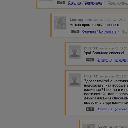
#78
Ответить
/
Цитировать
/
Скрыть ветку
Leorina
написала 01.01.2013 в 23:2
можно прямо с долларового
#79
Ответить
/
Цитировать
/
Скр
DELETED
написала 01.01.20
Ура! Большое спасибо!
#80
Ответить
/
Цитирова
DELETED
написала 02.01.20
Здравствуйте! с наступ
подсказать, как вообще 
наличные? Прочла в и-не
сложностей...или я заб
деньги никаким способо
вывести в виде наличны
#83
Ответить
/
Цитирова
Leorina
написала 