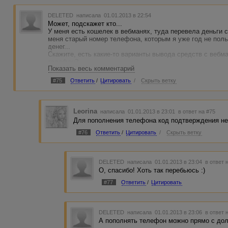
DELETED
написала 01.01.2013 в 22:54
Может, подскажет кто...
У меня есть кошелек в вебманях, туда перевела деньги с
меня старый номер телефона, которым я уже год не пол
денег...
Скажите, есть какие-то варианты вывода средств с вебм
телефон?
Показать весь комментарий
(хотела хоть куда-нибудь вывести эту сумму, а дальше 
#75
Ответить
/
Цитировать
/
Скрыть ветку
Leorina
написала 01.01.2013 в 23:01
в ответ на #75
Для пополнения телефона код подтверждения не
#76
Ответить
/
Цитировать
/
Скрыть ветку
DELETED
написала 01.01.2013 в 23:04
в ответ 
О, спасибо! Хоть так перебьюсь :)
#77
Ответить
/
Цитировать
DELETED
написала 01.01.2013 в 23:06
в ответ 
А пополнять телефон можно прямо с до