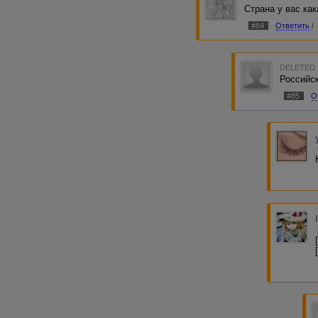
Страна у вас ка
#84
Ответить
/
DELETED
Российс
#85
О