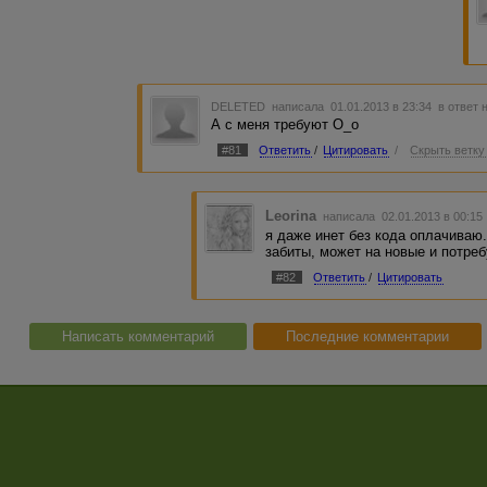
DELETED
написала 01.01.2013 в 23:34
в ответ 
А с меня требуют О_о
#81
Ответить
/
Цитировать
/
Скрыть ветку
Leorina
написала 02.01.2013 в 00:1
я даже инет без кода оплачиваю
забиты, может на новые и потреб
#82
Ответить
/
Цитировать
Написать комментарий
Последние комментарии