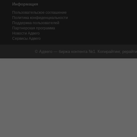
Информация
Пользовательское соглашение
Политика конфиденциальности
Поддержка пользователей
Партнерская программа
Новости Адвего
Сервисы Адвего
© Адвего — биржа контента №1. Копирайтинг, рерайти