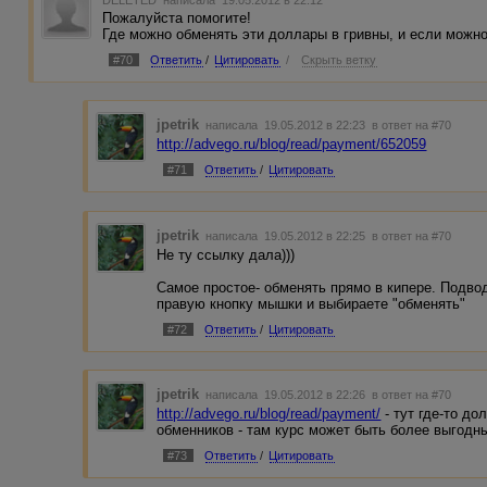
Пожалуйста помогите!
Где можно обменять эти доллары в гривны, и если можно
#70
Ответить
/
Цитировать
/
Скрыть ветку
jpetrik
написала 19.05.2012 в 22:23
в ответ на #70
http://advego.ru/blog/read/payment/652059
#71
Ответить
/
Цитировать
jpetrik
написала 19.05.2012 в 22:25
в ответ на #70
Не ту ссылку дала)))
Самое простое- обменять прямо в кипере. Подво
правую кнопку мышки и выбираете "обменять"
#72
Ответить
/
Цитировать
jpetrik
написала 19.05.2012 в 22:26
в ответ на #70
http://advego.ru/blog/read/payment/
- тут где-то д
обменников - там курс может быть более выгодны
#73
Ответить
/
Цитировать