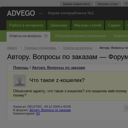
Биржа маркетинга
Каталог услуг
П
—
биржа копирайтинга №1
Работа в интернете
Заказчику
Магазин статей
Сервис
Ответы на вопросы
Пользовательское соглашение
Новости
Адвего
Помощь и поддержка
Ответы на вопросы
Автору. Вопросы п
Автору. Вопросы по заказам — Фору
Помощь
/
Автору. Вопросы по заказам
Что такое z-кошелек?
Объясните идиоту, что такое z-кошелек? это кошелек web-money
money?
Написал: DELETED , 09.12.2009 в 00:05
В форуме:
Автору. Вопросы по заказам
Комментариев:
83