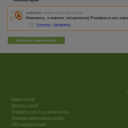
Комментарии
rudnisky
написал 30.05.2012 в 16:41
Извиняюсь, я новичок, поторопился) Разобрался все хоро
#1
Ответить
/
Цитировать
Написать комментарий
Биржа статей
Магазин статей
Проверить текст на уникальность
Проверка орфографии онлайн
SEO анализ онлайн