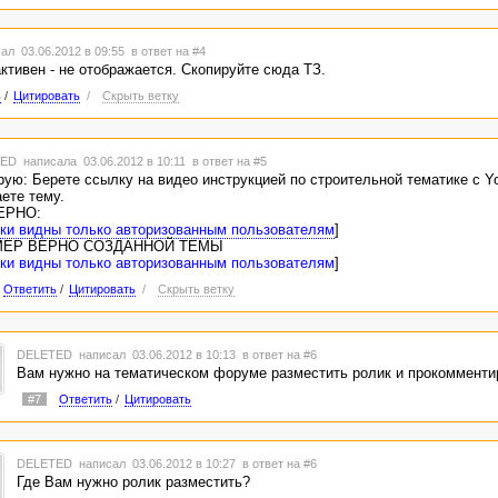
ал 03.06.2012 в 09:55
в ответ на #4
ктивен - не отображается. Скопируйте сюда ТЗ.
ь
/
Цитировать
/
Скрыть ветку
TED
написала 03.06.2012 в 10:11
в ответ на #5
ую: Берете ссылку на видео инструкцией по строительной тематике с 
ете тему.
ЕРНО:
ки видны только авторизованным пользователям
]
ЕР ВЕРНО СОЗДАННОЙ ТЕМЫ
ки видны только авторизованным пользователям
]
Ответить
/
Цитировать
/
Скрыть ветку
DELETED
написал 03.06.2012 в 10:13
в ответ на #6
Вам нужно на тематическом форуме разместить ролик и прокомменти
#7
Ответить
/
Цитировать
DELETED
написал 03.06.2012 в 10:27
в ответ на #6
Где Вам нужно ролик разместить?