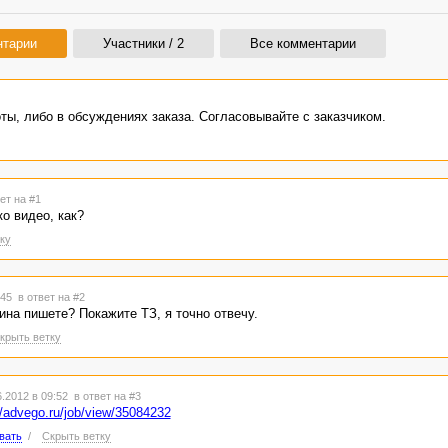
нтарии
Участники / 2
Все комментарии
ты, либо в обсуждениях заказа. Согласовывайте с заказчиком.
ет на #1
о видео, как?
ку
9:45
в ответ на #2
ина пишете? Покажите ТЗ, я точно отвечу.
крыть ветку
.2012 в 09:52
в ответ на #3
//advego.ru/job/view/35084232
вать
/
Скрыть ветку