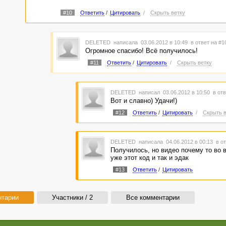
#10
Ответить
/
Цитировать
/
Скрыть ветку
DELETED
написала 03.06.2012 в 10:49
в ответ на #1
Огромное спасибо! Всё получилось!
#11
Ответить
/
Цитировать
/
Скрыть ветку
DELETED
написал 03.06.2012 в 10:50
в отв
Вот и славно) Удачи!)
#12
Ответить
/
Цитировать
/
Скрыть в
DELETED
написала 04.06.2012 в 00:13
в о
Получилось, но видео почему то во в
уже этот код и так и эдак
#13
Ответить
/
Цитировать
нтарии
Участники / 2
Все комментарии