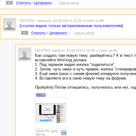
#8
Ответить
/
Цитировать
/
Скрыть ветку
DELETED
написала 03.06.2012 в 10:32
в ответ на #8
[
ссылки видны только авторизованным пользователям
]
#9
Ответить
/
Цитировать
/
Скрыть ветку
DELETED
написал 03.06.2012 в 10:38
в ответ на #9
Как создать там новую тему, разберётесь? А в текст 
вставляйте html-код ролика:
1. Под экраном видео кнопка "поделиться"
2. Затем, чуть ниже и чуть правее, кнопка "сгенериров
3. Ещё ниже (окно с синим фоном) копируете получен
4. Вставляете его в свою новую тему на форуме.
Пробуйте) Потом отпишитесь, получилось или нет, ла
#10.1
1184x795, jpeg
280 Kb