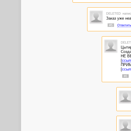
DELETED
напис
Заказ уже неа
#5
Ответит
DELE
Цытир
Созда
НЕ В
[
ссыл
ПРИМ
[
ссыл
#6