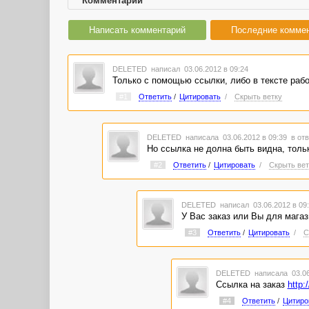
Комментарии
Написать комментарий
Последние комме
DELETED
написал 03.06.2012 в 09:24
Только с помощью ссылки, либо в тексте рабо
#1
Ответить
/
Цитировать
/
Скрыть ветку
DELETED
написала 03.06.2012 в 09:39
в отв
Но ссылка не долна быть видна, тольк
#2
Ответить
/
Цитировать
/
Скрыть вет
DELETED
написал 03.06.2012 в 0
У Вас заказ или Вы для магаз
#3
Ответить
/
Цитировать
/
С
DELETED
написала 03.06
Ссылка на заказ
http:
#4
Ответить
/
Цитиро