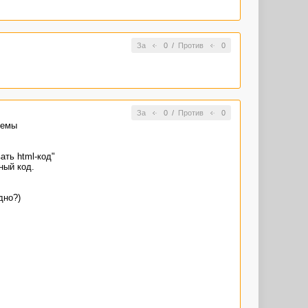
За
0
/
Против
0
За
0
/
Против
0
темы
ать html-код"
ный код.
дно?)