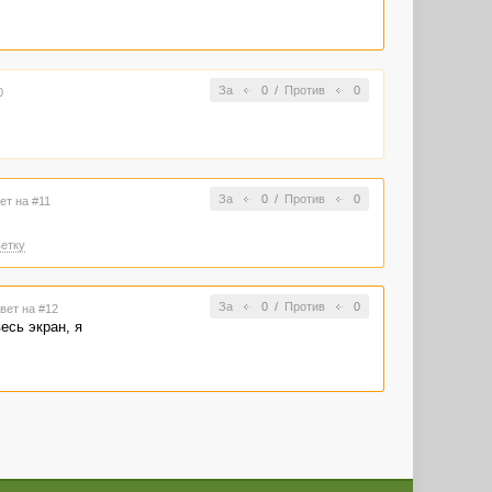
За
0
/
Против
0
0
За
0
/
Против
0
ет на #11
етку
За
0
/
Против
0
твет на #12
есь экран, я