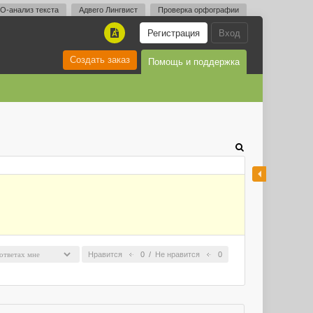
O-анализ текста
Адвего Лингвист
Проверка орфографии
Регистрация
Вход
A
Создать заказ
Помощь и поддержка
Нравится
0
/
Не нравится
0