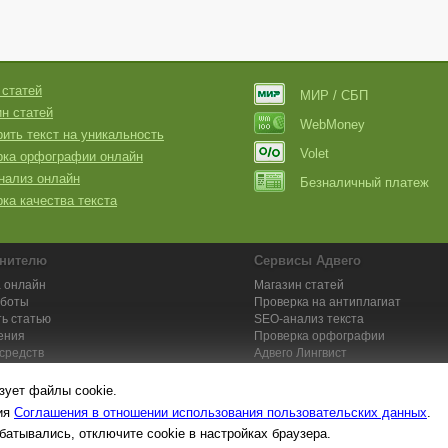
 статей
МИР / СБП
н статей
WebMoney
ить текст на уникальность
Volet
рка орфографии онлайн
нализ онлайн
Безналичный платеж
ка качества текста
нителю
Сервисы Адвего
 онлайн
Магазин статей
аботы
Проверка на антиплагиат
ь статью
SEO-анализ текста
ения
Проверка орфографии
средств
Адвего
Лингвист
кции для исполнителей
Заказ контента и услуг
зует файлы cookie.
вия
Соглашения в отношении использования пользовательских данных
.
батывались, отключите cookie в настройках браузера.
та №1. Копирайтинг, рерайтинг, переводы,
работа на дому
: поставщик ун