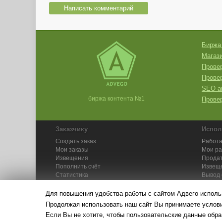
Написать комментарий
Биржа
Магази
Провер
Прове
SEO а
биржа контента №1
Провер
Заказчику
Испол
Создать заказ
Работа
Мои заказы
Мои р
Извещения
Продат
Пополнить счёт
Извещ
Статистика
Вывод 
API
Инстру
Для повышения удобства работы с сайтом Адвего исполь
Продолжая использовать наш сайт Вы принимаете усло
Если Вы не хотите, чтобы пользовательские данные обра
© Адвего — биржа контен