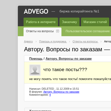
—
биржа копирайтинга №1
Работа в интернете
Заказчику
Магазин статей
Ответы на вопросы
Пользовательское соглашение
Адвего
Помощь и поддержка
Ответы на вопросы
Автор
Автору. Вопросы по заказам —
Помощь
/
Автору. Вопросы по заказам
что такое посты???
не могу понять что такое посты! помогите пожалуйста
Написал: DELETED , 11.12.2009 в 15:51
В форуме:
Автору. Вопросы по заказам
Комментариев:
4