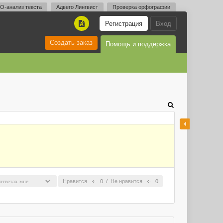
O-анализ текста
Адвего Лингвист
Проверка орфографии
Регистрация
Вход
A
Создать заказ
Помощь и поддержка
Нравится
0
/
Не нравится
0