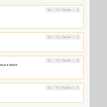
За
0
/
Против
0
За
0
/
Против
0
За
0
/
Против
0
атья в блоге
За
0
/
Против
0