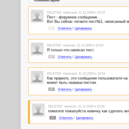
Комментарии
DELETED
написала 11.12.2009 в 15:53
Пост - форумное сообщение....
Вот Вы сейчас читаете пост№1, написанный м
#1
Ответить
/
Цитировать
DELETED
написал 11.12.2009 в 15:54
Я только что написал пост.
#2
Ответить
/
Цитировать
DELETED
написала 11.12.2009 в 15:54
Как правило, это сообщение пользователя на 
может быть названа постом.
#3
Ответить
/
Цитировать
DELETED
написал 11.12.2009 в 16:26
помогите пожалуйста новичку как сделать а
#4
Ответить
/
Цитировать