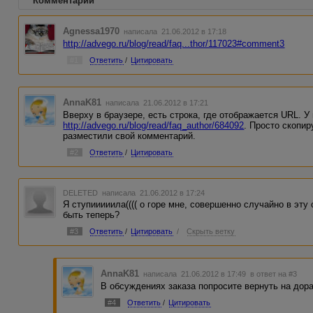
Комментарии
Agnessa1970
написала 21.06.2012 в 17:18
http://advego.ru/blog/read/faq...thor/117023#comment3
#1
Ответить
/
Цитировать
AnnaK81
написала 21.06.2012 в 17:21
Вверху в браузере, есть строка, где отображается URL. У
http://advego.ru/blog/read/faq_author/684092
. Просто скопир
разместили свой комментарий.
#2
Ответить
/
Цитировать
DELETED
написала 21.06.2012 в 17:24
Я ступииииила(((( о горе мне, совершенно случайно в эту 
быть теперь?
#3
Ответить
/
Цитировать
/
Скрыть ветку
AnnaK81
написала 21.06.2012 в 17:49
в ответ на #3
В обсуждениях заказа попросите вернуть на дора
#4
Ответить
/
Цитировать