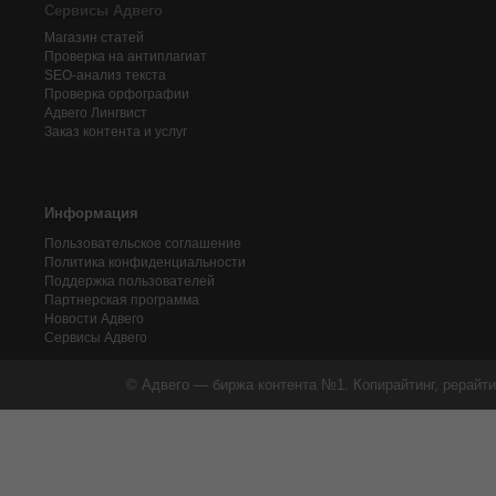
Сервисы Адвего
Магазин статей
Проверка на антиплагиат
SEO-анализ текста
Проверка орфографии
Адвего
Лингвист
Заказ контента и услуг
Информация
Пользовательское соглашение
Политика конфиденциальности
Поддержка пользователей
Партнерская программа
Новости Адвего
Сервисы Адвего
© Адвего — биржа контента №1. Копирайтинг, рерайти