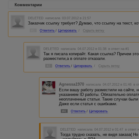
Комментарии
DELETED
написала 03.07.2012 в 21:57
Заказчик ссылку требует? Думаю, что ссылку на текст, к
#1
Ответить
/
Цитировать
/
Скрыть ветку
DELETED
написала 04.07.2012 в 01:38
в ответ на #1
Так я писала копирайт. Какая ссылка? Причем это
разместили,а в оплате отказали.
#2
Ответить
/
Цитировать
/
Скрыть ветку
Agnessa1970
написала 04.07.2012 в 01:46
в о
Если вашу работу разместили на сайте, н
указанием ID работы. Обязательно оплатя
неоплаченные статьи. Такие случаи были 
Даже если статья с ошибками.
#4
Ответить
/
Цитировать
DELETED
написала 04.07.2012 в 01:47
в ответ 
Тогда трудно сказать, не видя заказа( Н