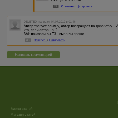
- жалуйтесь в ЛПА.
#5
Ответить
/
Цитировать
DELETED
написал 04.07.2012 в 01:46
Автор требует ссылку, автор возвращает на доработку... А
кто, если автор - он?
ЗЫ: показали бы ТЗ - было бы проще
#3
Ответить
/
Цитировать
Написать комментарий
Биржа статей
Магазин статей