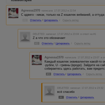
Комментарии
Agnessa1970
написала 17.07.2012 в 22:54
С адвего - никак, только на Z кошелек вебманей, а оттуд
#1
Ответить
/
Цитировать
/
Скрыть ветку
DELETED
написал 17.07.2012 в 23:04
в ответ на #1
Z а что это обозначает
#2
Ответить
/
Цитировать
/
Скрыть ветку
Agnessa1970
написала 17.07.2012 в 23:07
в о
Каждый кошелек эквивалентен какой-то о
-рубли, U - гривны (вроде). Зайдите на с
собираетесь здесь работать, вам придетс
#3
Ответить
/
Цитировать
/
Скрыть ветку
DELETED
написал 17.07.2012 в 23:32
всё спасибо
#4
Ответить
/
Цитировать