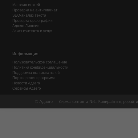
Магазин статей
Проверка на антиплагиат
SEO-анализ текста
Проверка орфографии
Адвего
Лингвист
Заказ контента и услуг
Информация
Пользовательское соглашение
Политика конфиденциальности
Поддержка пользователей
Партнерская программа
Новости Адвего
Сервисы Адвего
© Адвего — биржа контента №1. Копирайтинг, рерайти